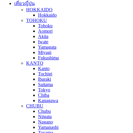
เที่ยวญี่ปุ่น
HOKKAIDO
Hokkaido
TOHOKU
Tohoku
Aomori
Akita
Iwate
Yamagata
Miyagi
Fukushima
KANTO
Kanto
Tochigi
Ibaraki
Saitama
Tokyo
Chiba
Kanagawa
CHUBU
Chubu
Niigata
Nagano
Yamanashi
Toyama