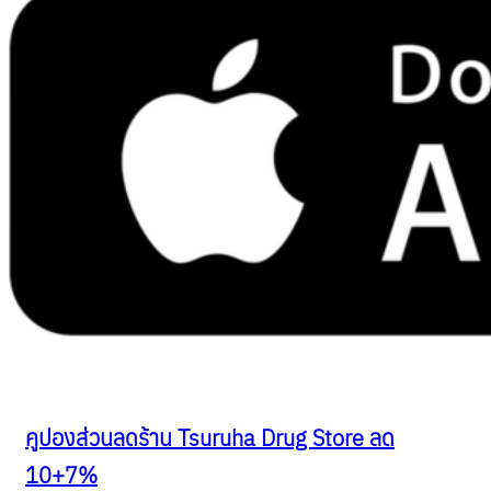
คูปองส่วนลดร้าน Tsuruha Drug Store ลด
10+7%