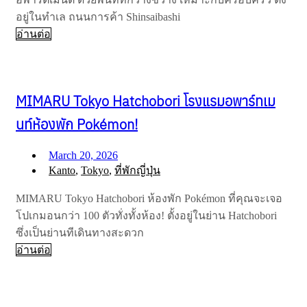
อยู่ในทำเล ถนนการค้า Shinsaibashi
อ่านต่อ
MIMARU Tokyo Hatchobori โรงแรมอพาร์ทเม
นท์ห้องพัก Pokémon!
March 20, 2026
Kanto
,
Tokyo
,
ที่พักญี่ปุ่น
MIMARU Tokyo Hatchobori ห้องพัก Pokémon ที่คุณจะเจอ
โปเกมอนกว่า 100 ตัวทั่งทั้งห้อง! ตั้งอยู่ในย่าน Hatchobori
ซึ่งเป็นย่านทีเดินทางสะดวก
อ่านต่อ