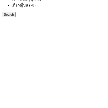
เที่ยวญี่ปุ่น (78)
Search