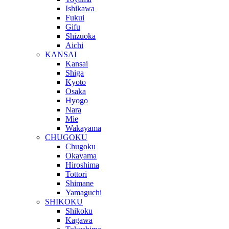
Ishikawa
Fukui
Gifu
Shizuoka
Aichi
KANSAI
Kansai
Shiga
Kyoto
Osaka
Hyogo
Nara
Mie
Wakayama
CHUGOKU
Chugoku
Okayama
Hiroshima
Tottori
Shimane
Yamaguchi
SHIKOKU
Shikoku
Kagawa