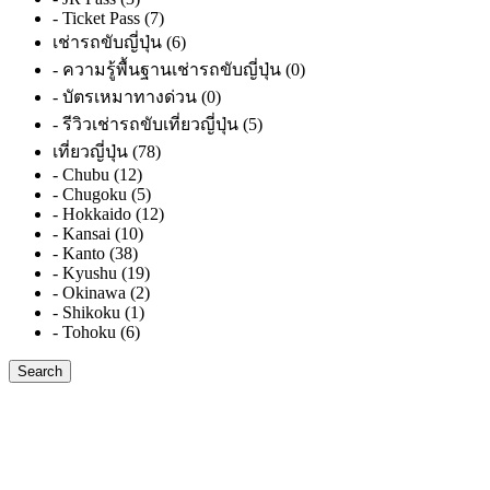
- Ticket Pass (7)
เช่ารถขับญี่ปุ่น (6)
- ความรู้พื้นฐานเช่ารถขับญี่ปุ่น (0)
- บัตรเหมาทางด่วน (0)
- รีวิวเช่ารถขับเที่ยวญี่ปุ่น (5)
เที่ยวญี่ปุ่น (78)
- Chubu (12)
- Chugoku (5)
- Hokkaido (12)
- Kansai (10)
- Kanto (38)
- Kyushu (19)
- Okinawa (2)
- Shikoku (1)
- Tohoku (6)
Search