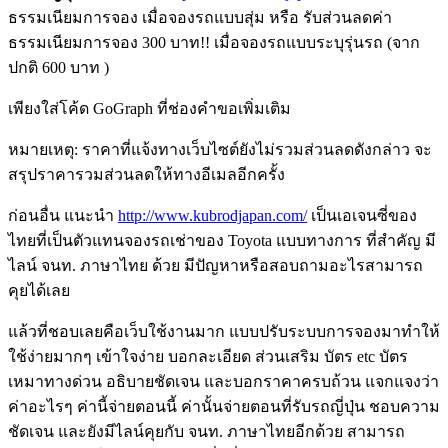
ธรรมเนียมการจอง เมื่อจองรถแบบสุ่ม หรือ รับส่วนลดค่า
ธรรมเนียมการจอง 300 บาท!! เมื่อจองรถแบบระบุรุ่นรถ (จาก
ปกติ 600 บาท )
เพียงใส่โค้ด GoGraph ที่ช่องคำขอเพิ่มเติม
หมายเหตุ: ราคาที่แจ้งทางเว็บไซต์ยังไม่รวมส่วนลดดังกล่าว จะ
สรุปราคารวมส่วนลดให้ทางอีเมลอีกครั้ง
ก่อนอื่น แนะนำ
http://www.kubrodjapan.com/
เป็นเอเจนซี่ของ
ไทยที่เป็นตัวแทนจองรถเช่าของ Toyota แบบทางการ ที่สำคัญ มี
ไลน์ จนท. ภาษาไทย ด้วย มีปัญหาหรือสอบถามอะไรสามารถ
คุยได้เลย
แล้วที่ชอบเลยคือเว็บใช้งานมาก แบบปรับระบบการจองมาทำให้
ใช้ง่ายมากๆ เข้าใจง่าย บอกละเอียด ส่วนเสริม บัตร etc บัตร
เหมาทางด่วน อธิบายชัดเจน และบอกราคาครบถ้วน แจกแจงว่า
ค่าอะไรๆ ค่านี้จ่ายตอนนี้ ค่านั้นจ่ายตอนที่รับรถญี่ปุ่น ชอบความ
ชัดเจน และยังมีไลน์คุยกับ จนท. ภาษาไทยอีกด้วย
สามารถ