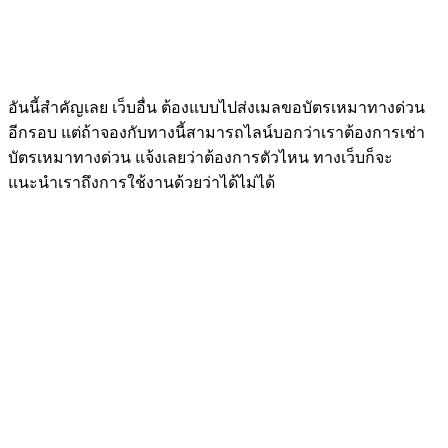
อันนี้สำคัญเลย เว็บอื่น ต้องแบบไปส่งเมลขอบัตรเหมาทางด่วน
อีกรอบ แต่ถ้าจองกับทางนี้สามารถไลน์บอกว่าเราต้องการเช่า
บัตรเหมาทางด่วน แจ้งเลยว่าต้องการตัวไหน ทางเว็บก็จะ
แนะนำเราถึงการใช้งานด้วยว่าได้ไม่ได้