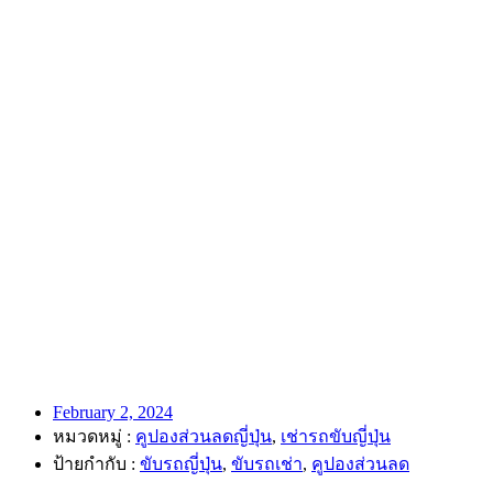
February 2, 2024
หมวดหมู่ :
คูปองส่วนลดญี่ปุ่น
,
เช่ารถขับญี่ปุ่น
ป้ายกำกับ :
ขับรถญี่ปุ่น
,
ขับรถเช่า
,
คูปองส่วนลด