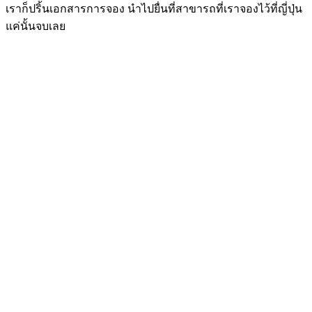
เราก็ปริ้นเอกสารการจอง นำไปยื่นที่สาขารถที่เราจองไว้ที่ญี่ปุ่น
แค่นั้นจบเลย