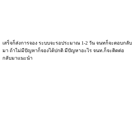
เสร็จก็ส่งการจอง ระบบจะรอประมาณ 1-2 วัน จนทก็จะตอบกลับ
มา ถ้าไม่มีปัญหาก็จองได้ปกติ มีปัญหาอะไร จนท.ก็จะติดต่อ
กลับมาแนะนำ