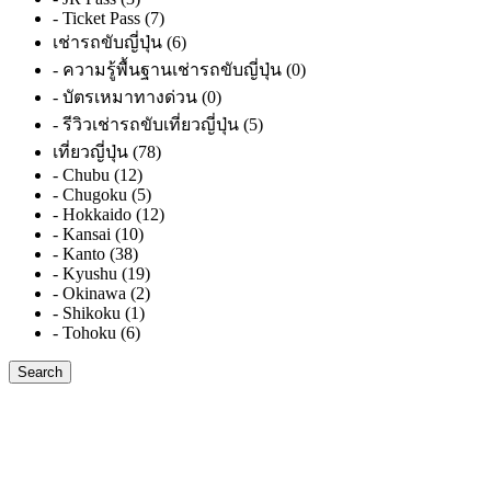
- Ticket Pass (7)
เช่ารถขับญี่ปุ่น (6)
- ความรู้พื้นฐานเช่ารถขับญี่ปุ่น (0)
- บัตรเหมาทางด่วน (0)
- รีวิวเช่ารถขับเที่ยวญี่ปุ่น (5)
เที่ยวญี่ปุ่น (78)
- Chubu (12)
- Chugoku (5)
- Hokkaido (12)
- Kansai (10)
- Kanto (38)
- Kyushu (19)
- Okinawa (2)
- Shikoku (1)
- Tohoku (6)
Search