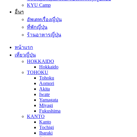
KYU Camp
อื่นๆ
อัพเดทเรื่องญี่ปุ่น
ที่พักญี่ปุ่น
ร้านอาหารญี่ปุ่น
หน้าแรก
เที่ยวญี่ปุ่น
HOKKAIDO
Hokkaido
TOHOKU
Tohoku
Aomori
Akita
Iwate
Yamagata
Miyagi
Fukushima
KANTO
Kanto
Tochigi
Ibaraki