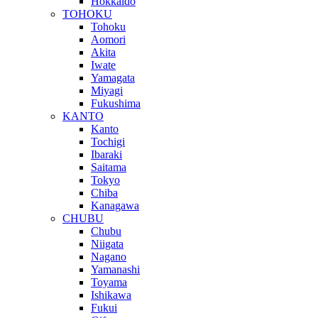
Hokkaido
TOHOKU
Tohoku
Aomori
Akita
Iwate
Yamagata
Miyagi
Fukushima
KANTO
Kanto
Tochigi
Ibaraki
Saitama
Tokyo
Chiba
Kanagawa
CHUBU
Chubu
Niigata
Nagano
Yamanashi
Toyama
Ishikawa
Fukui