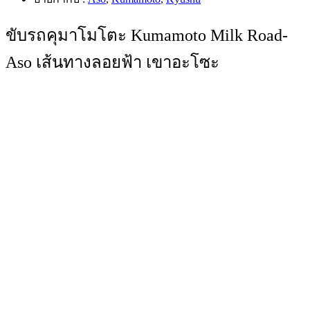
ขับรถคุมาโมโตะ Kumamoto Milk Road-
Aso เส้นทางลอยฟ้า เขาอะโซะ