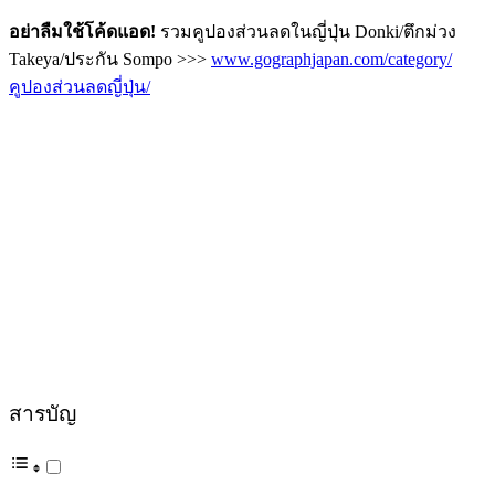
อย่าลืมใช้โค้ดแอด!
รวมคูปองส่วนลดในญี่ปุ่น Donki/ตึกม่วง
Takeya/ประกัน Sompo >>>
www.gographjapan.com/category/
คูปองส่วนลดญี่ปุ่น/
สารบัญ