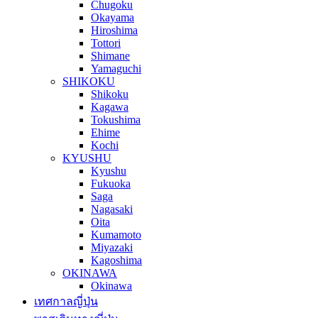
Chugoku
Okayama
Hiroshima
Tottori
Shimane
Yamaguchi
SHIKOKU
Shikoku
Kagawa
Tokushima
Ehime
Kochi
KYUSHU
Kyushu
Fukuoka
Saga
Nagasaki
Oita
Kumamoto
Miyazaki
Kagoshima
OKINAWA
Okinawa
เทศกาลญี่ปุ่น