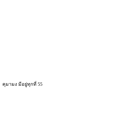
คุมามง มีอยู่ทุกที่ 55