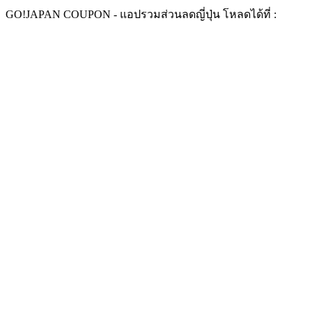
Skip
GO!
JAPAN COUPON -
แอปรวมส่วนลดญี่ปุ่น ​
โหลดได้ที่ :
to
content