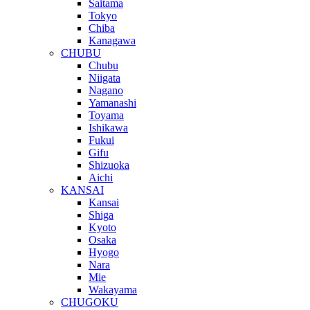
Saitama
Tokyo
Chiba
Kanagawa
CHUBU
Chubu
Niigata
Nagano
Yamanashi
Toyama
Ishikawa
Fukui
Gifu
Shizuoka
Aichi
KANSAI
Kansai
Shiga
Kyoto
Osaka
Hyogo
Nara
Mie
Wakayama
CHUGOKU