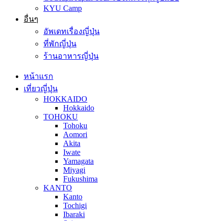
KYU Camp
อื่นๆ
อัพเดทเรื่องญี่ปุ่น
ที่พักญี่ปุ่น
ร้านอาหารญี่ปุ่น
หน้าแรก
เที่ยวญี่ปุ่น
HOKKAIDO
Hokkaido
TOHOKU
Tohoku
Aomori
Akita
Iwate
Yamagata
Miyagi
Fukushima
KANTO
Kanto
Tochigi
Ibaraki