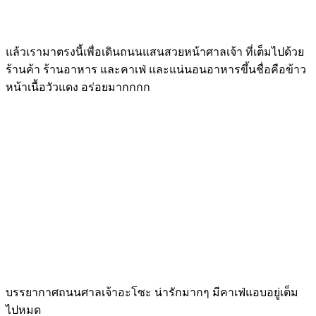
แล้วเรามาตรงนี้เพื่อเดินถนนแสนสวยหน้าศาลเจ้า ที่เต็มไปด้วย
ร้านค้า ร้านอาหาร และคาเฟ่ และแน่นอนอาหารขึ้นชื่อคือข้าว
หน้าเนื้อวัวแดง อร่อยมากกกก
บรรยากาศถนนศาลเจ้าอะโซะ น่ารักมากๆ มีคาเฟ่แอบอยู่เต็ม
ไปหมด