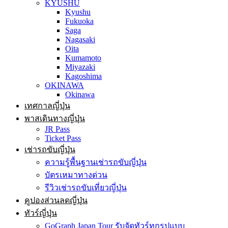
KYUSHU
Kyushu
Fukuoka
Saga
Nagasaki
Oita
Kumamoto
Miyazaki
Kagoshima
OKINAWA
Okinawa
เทศกาลญี่ปุ่น
พาสเดินทางญี่ปุ่น
JR Pass
Ticket Pass
เช่ารถขับญี่ปุ่น
ความรู้พื้นฐานเช่ารถขับญี่ปุ่น
บัตรเหมาทางด่วน
รีวิวเช่ารถขับเที่ยวญี่ปุ่น
คูปองส่วนลดญี่ปุ่น
ทัวร์ญี่ปุ่น
GoGraph Japan Tour รับจัดทัวร์ทุกรูปแบบ