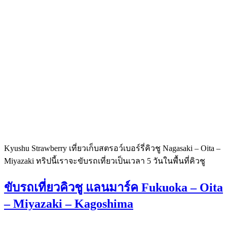
Kyushu Strawberry เที่ยวเก็บสตรอว์เบอร์รี่คิวชู Nagasaki – Oita –
Miyazaki ทริปนี้เราจะขับรถเที่ยวเป็นเวลา 5 วันในพื้นที่คิวชู
ขับรถเที่ยวคิวชู แลนมาร์ค Fukuoka – Oita
– Miyazaki – Kagoshima