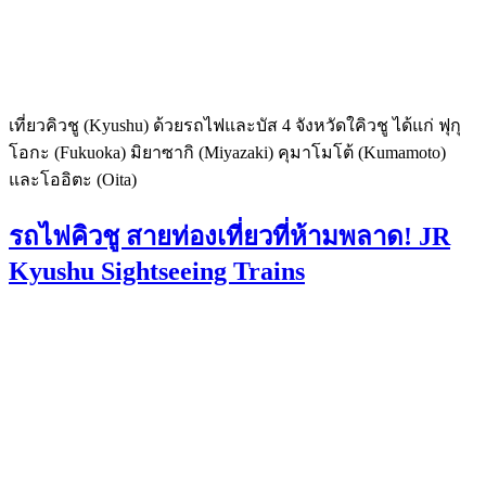
เที่ยวคิวชู (Kyushu) ด้วยรถไฟและบัส 4 จังหวัดใคิวชู ได้แก่ ฟุกุ
โอกะ (Fukuoka) มิยาซากิ (Miyazaki) คุมาโมโต้ (Kumamoto)
และโออิตะ (Oita)
รถไฟคิวชู สายท่องเที่ยวที่ห้ามพลาด! JR
Kyushu Sightseeing Trains