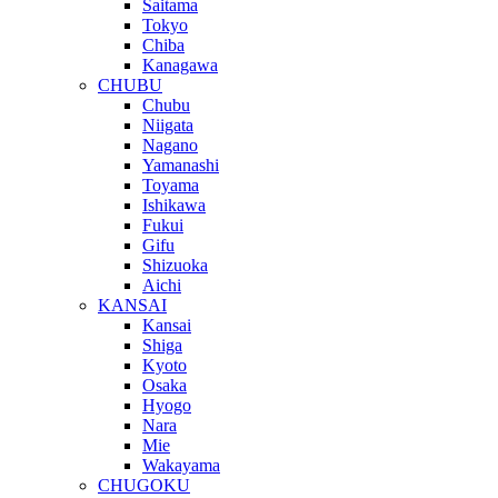
Saitama
Tokyo
Chiba
Kanagawa
CHUBU
Chubu
Niigata
Nagano
Yamanashi
Toyama
Ishikawa
Fukui
Gifu
Shizuoka
Aichi
KANSAI
Kansai
Shiga
Kyoto
Osaka
Hyogo
Nara
Mie
Wakayama
CHUGOKU