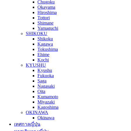
Chugoku
Okayama
Hiroshima
Tottori
Shimane
Yamaguchi
SHIKOKU
Shikoku
Kagawa
Tokushima
Ehime
Kochi
KYUSHU
Kyushu
Fukuoka
Saga
Nagasaki
Oita
Kumamoto
Miyazaki
Kagoshima
OKINAWA
Okinawa
เทศกาลญี่ปุ่น