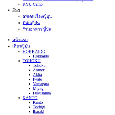
KYU Camp
อื่นๆ
อัพเดทเรื่องญี่ปุ่น
ที่พักญี่ปุ่น
ร้านอาหารญี่ปุ่น
หน้าแรก
เที่ยวญี่ปุ่น
HOKKAIDO
Hokkaido
TOHOKU
Tohoku
Aomori
Akita
Iwate
Yamagata
Miyagi
Fukushima
KANTO
Kanto
Tochigi
Ibaraki