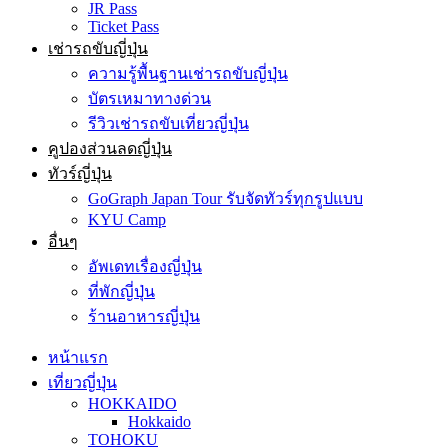
JR Pass
Ticket Pass
เช่ารถขับญี่ปุ่น
ความรู้พื้นฐานเช่ารถขับญี่ปุ่น
บัตรเหมาทางด่วน
รีวิวเช่ารถขับเที่ยวญี่ปุ่น
คูปองส่วนลดญี่ปุ่น
ทัวร์ญี่ปุ่น
GoGraph Japan Tour รับจัดทัวร์ทุกรูปแบบ
KYU Camp
อื่นๆ
อัพเดทเรื่องญี่ปุ่น
ที่พักญี่ปุ่น
ร้านอาหารญี่ปุ่น
หน้าแรก
เที่ยวญี่ปุ่น
HOKKAIDO
Hokkaido
TOHOKU