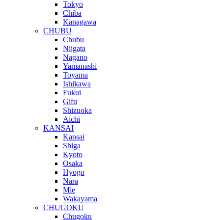
Tokyo
Chiba
Kanagawa
CHUBU
Chubu
Niigata
Nagano
Yamanashi
Toyama
Ishikawa
Fukui
Gifu
Shizuoka
Aichi
KANSAI
Kansai
Shiga
Kyoto
Osaka
Hyogo
Nara
Mie
Wakayama
CHUGOKU
Chugoku