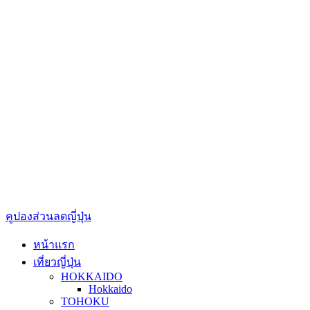
คูปองส่วนลดญี่ปุ่น
หน้าแรก
เที่ยวญี่ปุ่น
HOKKAIDO
Hokkaido
TOHOKU