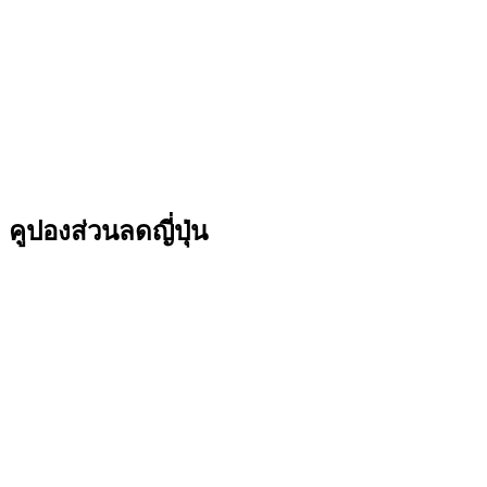
คูปองส่วนลดญี่ปุ่น