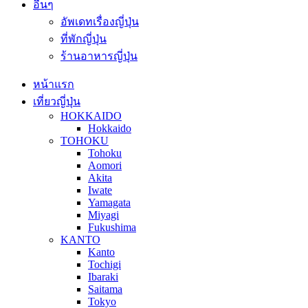
อื่นๆ
อัพเดทเรื่องญี่ปุ่น
ที่พักญี่ปุ่น
ร้านอาหารญี่ปุ่น
หน้าแรก
เที่ยวญี่ปุ่น
HOKKAIDO
Hokkaido
TOHOKU
Tohoku
Aomori
Akita
Iwate
Yamagata
Miyagi
Fukushima
KANTO
Kanto
Tochigi
Ibaraki
Saitama
Tokyo