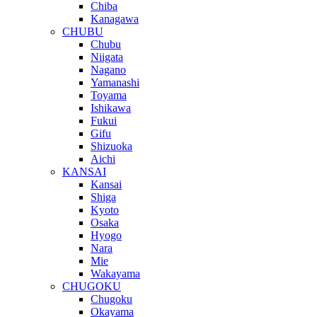
Chiba
Kanagawa
CHUBU
Chubu
Niigata
Nagano
Yamanashi
Toyama
Ishikawa
Fukui
Gifu
Shizuoka
Aichi
KANSAI
Kansai
Shiga
Kyoto
Osaka
Hyogo
Nara
Mie
Wakayama
CHUGOKU
Chugoku
Okayama