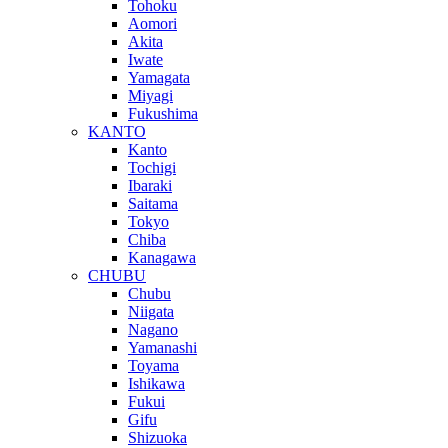
Tohoku
Aomori
Akita
Iwate
Yamagata
Miyagi
Fukushima
KANTO
Kanto
Tochigi
Ibaraki
Saitama
Tokyo
Chiba
Kanagawa
CHUBU
Chubu
Niigata
Nagano
Yamanashi
Toyama
Ishikawa
Fukui
Gifu
Shizuoka