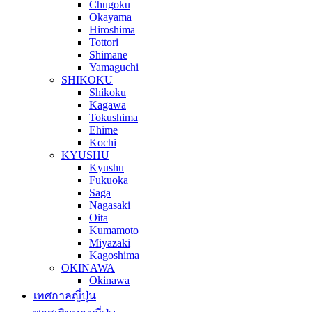
Chugoku
Okayama
Hiroshima
Tottori
Shimane
Yamaguchi
SHIKOKU
Shikoku
Kagawa
Tokushima
Ehime
Kochi
KYUSHU
Kyushu
Fukuoka
Saga
Nagasaki
Oita
Kumamoto
Miyazaki
Kagoshima
OKINAWA
Okinawa
เทศกาลญี่ปุ่น