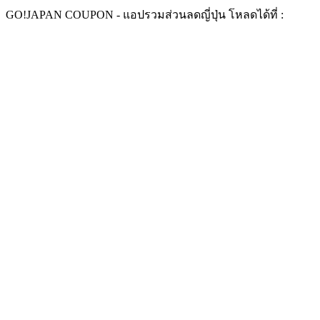
Skip
GO!
JAPAN COUPON -
แอปรวมส่วนลดญี่ปุ่น ​
โหลดได้ที่ :
to
content