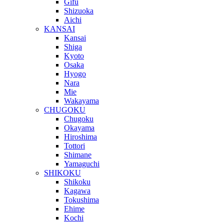
Gifu
Shizuoka
Aichi
KANSAI
Kansai
Shiga
Kyoto
Osaka
Hyogo
Nara
Mie
Wakayama
CHUGOKU
Chugoku
Okayama
Hiroshima
Tottori
Shimane
Yamaguchi
SHIKOKU
Shikoku
Kagawa
Tokushima
Ehime
Kochi