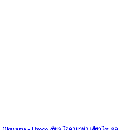
Okayama – Hyogo เที่ยว โอคายาม่า เฮียวโงะ ฤดู