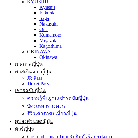
KYUSHU
Kyushu
Fukuoka
Saga
Nagasaki
Oita
Kumamoto
Miyazaki
Kagoshima
OKINAWA
Okinawa
เทศกาลญี่ปุ่น
พาสเดินทางญี่ปุ่น
JR Pass
Ticket Pass
เช่ารถขับญี่ปุ่น
ความรู้พื้นฐานเช่ารถขับญี่ปุ่น
บัตรเหมาทางด่วน
รีวิวเช่ารถขับเที่ยวญี่ปุ่น
คูปองส่วนลดญี่ปุ่น
ทัวร์ญี่ปุ่น
GoGraph Japan Tour รับจัดทัวร์ทุกรูปแบบ