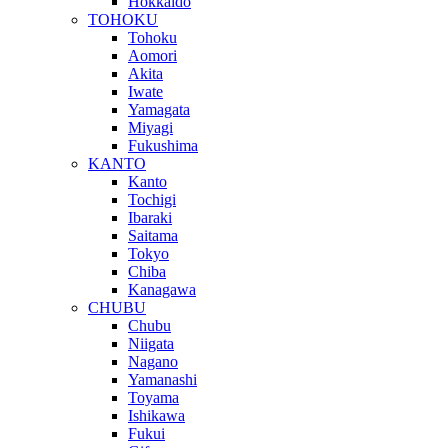
Hokkaido
TOHOKU
Tohoku
Aomori
Akita
Iwate
Yamagata
Miyagi
Fukushima
KANTO
Kanto
Tochigi
Ibaraki
Saitama
Tokyo
Chiba
Kanagawa
CHUBU
Chubu
Niigata
Nagano
Yamanashi
Toyama
Ishikawa
Fukui