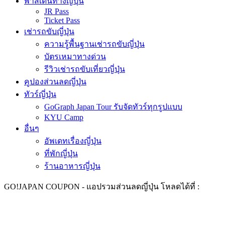
พาสเดินทางญี่ปุ่น
JR Pass
Ticket Pass
เช่ารถขับญี่ปุ่น
ความรู้พื้นฐานเช่ารถขับญี่ปุ่น
บัตรเหมาทางด่วน
รีวิวเช่ารถขับเที่ยวญี่ปุ่น
คูปองส่วนลดญี่ปุ่น
ทัวร์ญี่ปุ่น
GoGraph Japan Tour รับจัดทัวร์ทุกรูปแบบ
KYU Camp
อื่นๆ
อัพเดทเรื่องญี่ปุ่น
ที่พักญี่ปุ่น
ร้านอาหารญี่ปุ่น
GO!
JAPAN COUPON -
แอปรวมส่วนลดญี่ปุ่น ​
โหลดได้ที่ :