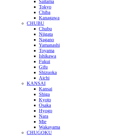
Saitama
Tokyo
Chiba
Kanagawa
CHUBU
Chubu
Niigata
Nagano
Yamanashi
Toyama
Ishikawa
Fukui
Gifu
Shizuoka
Aichi
KANSAI
Kansai
Shiga
Kyoto
Osaka
Hyogo
Nara
Mie
Wakayama
CHUGOKU