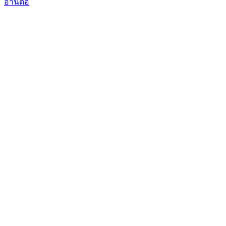
อ่านต่อ