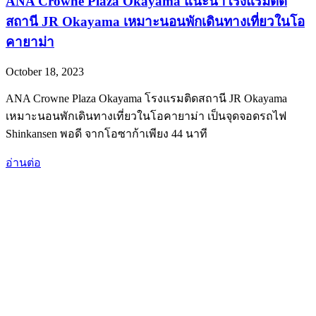
ANA Crowne Plaza Okayama แนะนำโรงแรมติด
สถานี JR Okayama เหมาะนอนพักเดินทางเที่ยวในโอ
คายาม่า
October 18, 2023
ANA Crowne Plaza Okayama โรงแรมติดสถานี JR Okayama
เหมาะนอนพักเดินทางเที่ยวในโอคายาม่า เป็นจุดจอดรถไฟ
Shinkansen พอดี จากโอซาก้าเพียง 44 นาที
อ่านต่อ