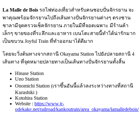
La Malle de Bois
รถไฟท่องเที่ยวสำหรับคนชอบปั่นจักรยาน จะ
พาคุณพร้อมจักรยานไปถึงเส้นทางปั่นจักรยานต่างๆ ตรงชาน
ชาลามีจุดครวจเช็คจักรยาน ภายในมีที่จอดเฉพาะ มีร้านค้า
เล็กๆ ขายของที่ระลึกและอาหาร เบนโตะสายนี้ทำได้น่ารักมาก
เป็นขบวน Joyful Train ที่ทำออกมาได้ดีมาก
โดยจะวิ่งต้นทางจากสถานี Okayama Station ไปยังปลายสถานี 4
เส้นทาง ที่จุดหมายปลายทางเป็นเส้นทางปั่นจักรยานทั้งสิ้น
Hinase Station
Uno Station
Onomichi Station (เราขึ้นอันนี้แล้วลงระหว่างทางที่สถานี
Kurashiki )
Kotohira Station
Website :
https://www.jr-
odekake.net/railroad/kankoutrain/area_okayama/lamalledebois/