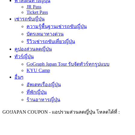
พาสเดินทางญี่ปุ่น
JR Pass
Ticket Pass
เช่ารถขับญี่ปุ่น
ความรู้พื้นฐานเช่ารถขับญี่ปุ่น
บัตรเหมาทางด่วน
รีวิวเช่ารถขับเที่ยวญี่ปุ่น
คูปองส่วนลดญี่ปุ่น
ทัวร์ญี่ปุ่น
GoGraph Japan Tour รับจัดทัวร์ทุกรูปแบบ
KYU Camp
อื่นๆ
อัพเดทเรื่องญี่ปุ่น
ที่พักญี่ปุ่น
ร้านอาหารญี่ปุ่น
GO!
JAPAN COUPON -
แอปรวมส่วนลดญี่ปุ่น ​
โหลดได้ที่ :