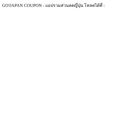
Skip
GO!
JAPAN COUPON -
แอปรวมส่วนลดญี่ปุ่น ​
โหลดได้ที่ :
to
content