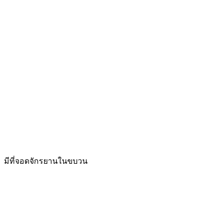
มีที่จอดจักรยานในขบวน