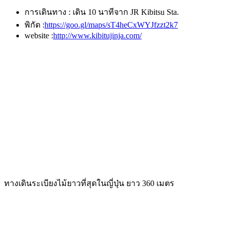
การเดินทาง : เดิน 10 นาทีจาก JR Kibitsu Sta.
พิกัด :
https://goo.gl/maps/sT4heCxWYJfzzt2k7
website :
http://www.kibitujinja.com/
ทางเดินระเบียงไม้ยาวที่สุดในญี่ปุ่น ยาว 360 เมตร