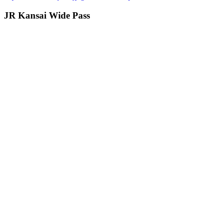
JR Kansai Wide Pass