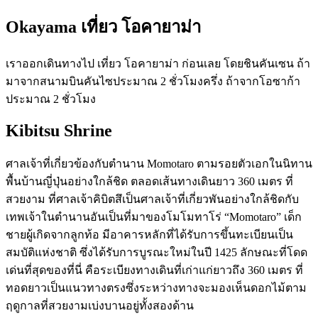
Okayama เที่ยว โอคายาม่า
เราออกเดินทางไป เที่ยว โอคายาม่า ก่อนเลย โดยชินคันเซน ถ้า
มาจากสนามบินคันไซประมาณ 2 ชั่วโมงครึ่ง ถ้าจากโอซาก้า
ประมาณ 2 ชั่วโมง
Kibitsu Shrine
ศาลเจ้าที่เกี่ยวข้องกับตำนาน Momotaro ตามรอยตัวเอกในนิทาน
พื้นบ้านญี่ปุ่นอย่างใกล้ชิด ตลอดเส้นทางเดินยาว 360 เมตร ที่
สวยงาม ที่ศาลเจ้าคิบิตสึเป็นศาลเจ้าที่เกี่ยวพันอย่างใกล้ชิดกับ
เทพเจ้าในตำนานอันเป็นที่มาของโมโมทาโร่ “Momotaro” เด็ก
ชายผู้เกิดจากลูกท้อ มีอาคารหลักที่ได้รับการขึ้นทะเบียนเป็น
สมบัติแห่งชาติ ซึ่งได้รับการบูรณะใหม่ในปี 1425 ลักษณะที่โดด
เด่นที่สุดของที่นี่ คือระเบียงทางเดินที่เก่าแก่ยาวถึง 360 เมตร ที่
ทอดยาวเป็นแนวทางตรงซึ่งระหว่างทางจะมองเห็นดอกไม้ตาม
ฤดูกาลที่สวยงามเบ่งบานอยู่ทั้งสองด้าน