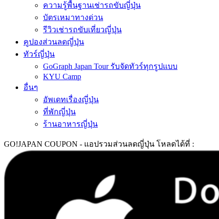
ความรู้พื้นฐานเช่ารถขับญี่ปุ่น
บัตรเหมาทางด่วน
รีวิวเช่ารถขับเที่ยวญี่ปุ่น
คูปองส่วนลดญี่ปุ่น
ทัวร์ญี่ปุ่น
GoGraph Japan Tour รับจัดทัวร์ทุกรูปแบบ
KYU Camp
อื่นๆ
อัพเดทเรื่องญี่ปุ่น
ที่พักญี่ปุ่น
ร้านอาหารญี่ปุ่น
GO!
JAPAN COUPON -
แอปรวมส่วนลดญี่ปุ่น ​
โหลดได้ที่ :