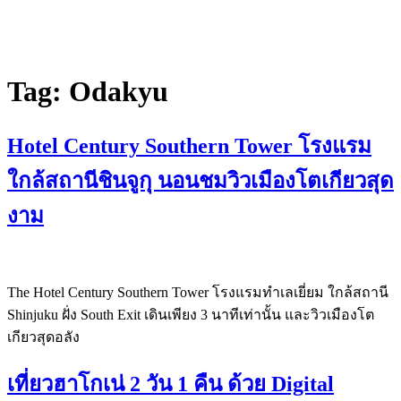
Tag:
Odakyu
Hotel Century Southern Tower โรงแรม
ใกล้สถานีชินจูกุ นอนชมวิวเมืองโตเกียวสุด
งาม
The Hotel Century Southern Tower โรงแรมทำเลเยี่ยม ใกล้สถานี
Shinjuku ฝั่ง South Exit เดินเพียง 3 นาทีเท่านั้น และวิวเมืองโต
เกียวสุดอลัง
เที่ยวฮาโกเน่ 2 วัน 1 คืน ด้วย Digital