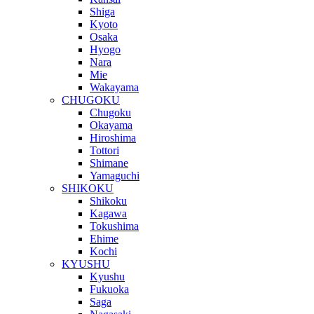
Shiga
Kyoto
Osaka
Hyogo
Nara
Mie
Wakayama
CHUGOKU
Chugoku
Okayama
Hiroshima
Tottori
Shimane
Yamaguchi
SHIKOKU
Shikoku
Kagawa
Tokushima
Ehime
Kochi
KYUSHU
Kyushu
Fukuoka
Saga