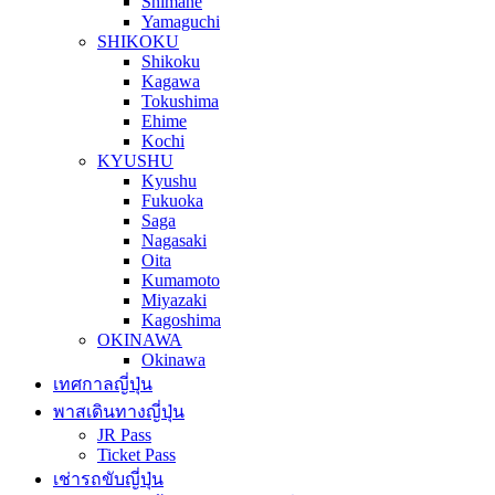
Shimane
Yamaguchi
SHIKOKU
Shikoku
Kagawa
Tokushima
Ehime
Kochi
KYUSHU
Kyushu
Fukuoka
Saga
Nagasaki
Oita
Kumamoto
Miyazaki
Kagoshima
OKINAWA
Okinawa
เทศกาลญี่ปุ่น
พาสเดินทางญี่ปุ่น
JR Pass
Ticket Pass
เช่ารถขับญี่ปุ่น