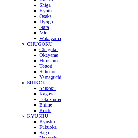
Shiga
Kyoto
Osaka
Hyogo
Nara
Mie
Wakayama
CHUGOKU
Chugoku
Okayama
Hiroshima
Tottori
Shimane
Yamaguchi
SHIKOKU
Shikoku
Kagawa
Tokushima
Ehime
Kochi
KYUSHU
Kyushu
Fukuoka
Saga