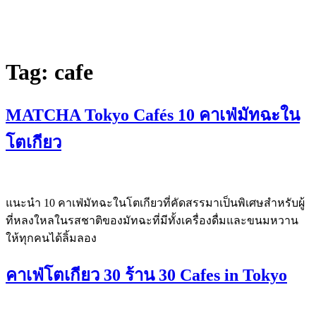
Tag:
cafe
MATCHA Tokyo Cafés 10 คาเฟ่มัทฉะใน
โตเกียว
แนะนำ 10 คาเฟ่มัทฉะในโตเกียวที่คัดสรรมาเป็นพิเศษสำหรับผู้
ที่หลงใหลในรสชาติของมัทฉะที่มีทั้งเครื่องดื่มและขนมหวาน
ให้ทุกคนได้ลิ้มลอง
คาเฟ่โตเกียว 30 ร้าน 30 Cafes in Tokyo