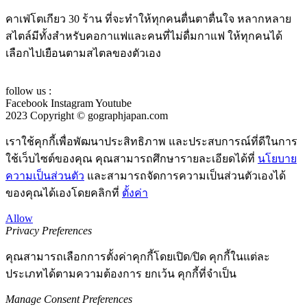
คาเฟ่โตเกียว 30 ร้าน ที่จะทำให้ทุกคนตื่นตาตื่นใจ หลากหลาย
สไตล์มีทั้งสำหรับคอกาแฟและคนที่ไม่ดื่มกาแฟ ให้ทุกคนได้
เลือกไปเยือนตามสไตลของตัวเอง
follow us :
Facebook
Instagram
Youtube
2023 Copyright © gographjapan.com
เราใช้คุกกี้เพื่อพัฒนาประสิทธิภาพ และประสบการณ์ที่ดีในการ
ใช้เว็บไซต์ของคุณ คุณสามารถศึกษารายละเอียดได้ที่
นโยบาย
ความเป็นส่วนตัว
และสามารถจัดการความเป็นส่วนตัวเองได้
ของคุณได้เองโดยคลิกที่
ตั้งค่า
Allow
Privacy Preferences
คุณสามารถเลือกการตั้งค่าคุกกี้โดยเปิด/ปิด คุกกี้ในแต่ละ
ประเภทได้ตามความต้องการ ยกเว้น คุกกี้ที่จำเป็น
Manage Consent Preferences