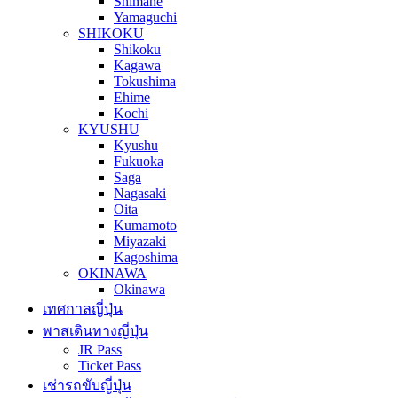
Shimane
Yamaguchi
SHIKOKU
Shikoku
Kagawa
Tokushima
Ehime
Kochi
KYUSHU
Kyushu
Fukuoka
Saga
Nagasaki
Oita
Kumamoto
Miyazaki
Kagoshima
OKINAWA
Okinawa
เทศกาลญี่ปุ่น
พาสเดินทางญี่ปุ่น
JR Pass
Ticket Pass
เช่ารถขับญี่ปุ่น