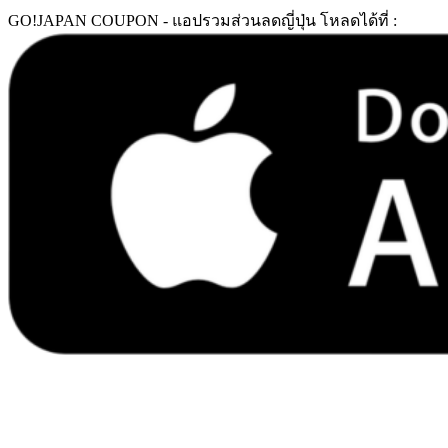
Skip
GO!
JAPAN COUPON -
แอปรวมส่วนลดญี่ปุ่น ​
โหลดได้ที่ :
to
content