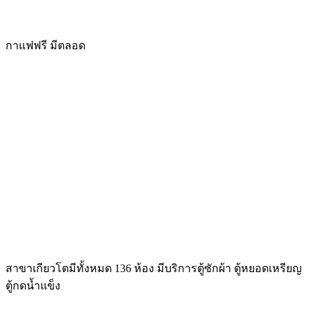
กาแฟฟรี มีตลอด
สาขาเกียวโตมีทั้งหมด 136 ห้อง มีบริการตู้ซักผ้า ตู้หยอดเหรียญ
ตู้กดน้ำแข็ง