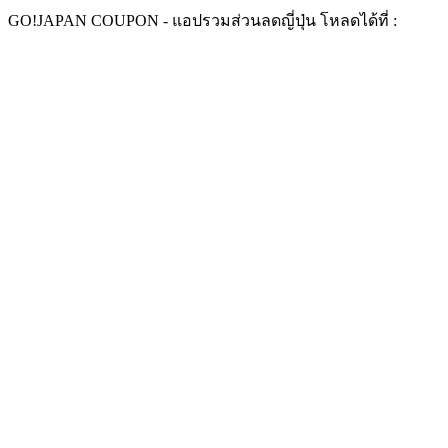
Skip
GO!
JAPAN COUPON -
แอปรวมส่วนลดญี่ปุ่น ​
โหลดได้ที่ :
to
content