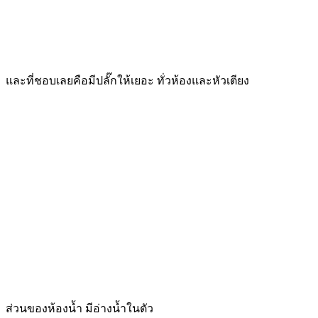
และที่ชอบเลยคือมีปลั๊กให้เยอะ ทั่วห้องและหัวเตียง
ส่วนของห้องน้ำ มีอ่างน้ำในตัว