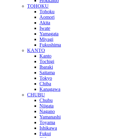
Hokkaido
TOHOKU
Tohoku
Aomori
Akita
Iwate
Yamagata
Miyagi
Fukushima
KANTO
Kanto
Tochigi
Ibaraki
Saitama
Tokyo
Chiba
Kanagawa
CHUBU
Chubu
Niigata
Nagano
Yamanashi
Toyama
Ishikawa
Fukui