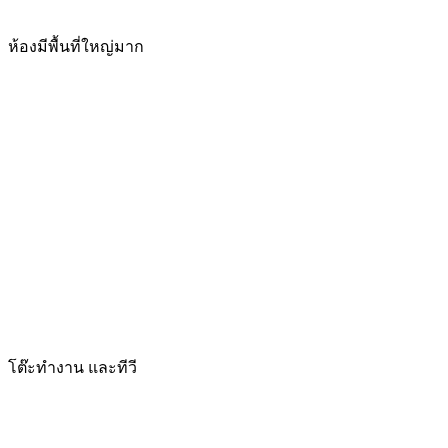
ห้องมีพื้นที่ใหญ่มาก
โต๊ะทำงาน และทีวี