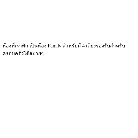
ห้องที่เราพัก เป็นห้อง Family สำหรับมี 4 เตียงรองรับสำหรับ
ครอบครัวได้สบายๆ