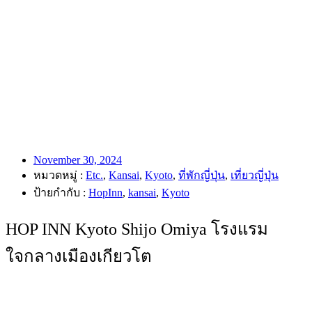
November 30, 2024
หมวดหมู่ :
Etc.
,
Kansai
,
Kyoto
,
ที่พักญี่ปุ่น
,
เที่ยวญี่ปุ่น
ป้ายกำกับ :
HopInn
,
kansai
,
Kyoto
HOP INN Kyoto Shijo Omiya โรงแรม
ใจกลางเมืองเกียวโต