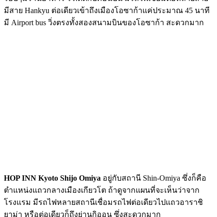
มีสาย Hankyu ต่อเดียวเข้าถึงเมืองโอซาก้าแค่ประมาณ 45 นาที
มี Airport bus วิ่งตรงทั้งสองสนามบินของโอซาก้า สะดวกมาก
HOP INN Kyoto Shijo Omiya
อยู่กับสถานี Shin-Omiya ซึ่งก็คือ
ตำแหน่งแถวกลางเมืองเกียวโต ถ้าดูจากแผนที่จะเห็นว่าจาก
โรงแรม มีรถไฟหลายสถานีเชื่อมรถไฟต่อเดียวไปแถวอาราชิ
ยาม่า หรือต่อเดียวก็ถึงย่านกิออน ซึ่งสะดวกมาก