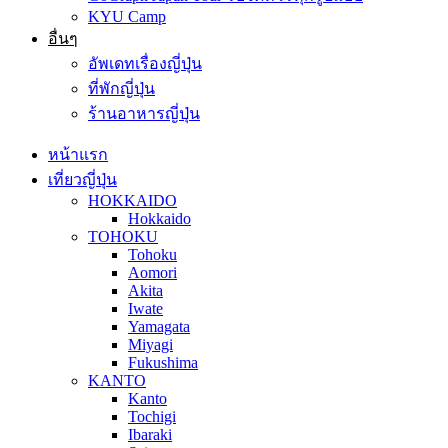
KYU Camp
อื่นๆ
อัพเดทเรื่องญี่ปุ่น
ที่พักญี่ปุ่น
ร้านอาหารญี่ปุ่น
หน้าแรก
เที่ยวญี่ปุ่น
HOKKAIDO
Hokkaido
TOHOKU
Tohoku
Aomori
Akita
Iwate
Yamagata
Miyagi
Fukushima
KANTO
Kanto
Tochigi
Ibaraki