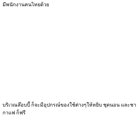
มีพนักงานคนไทยด้วย
บริเวณล๊อบบี้ ก็จะมีอุปกรณ์ของใช้ต่างๆให้หยิบ ชุดนอน และชา
กาแฟ ก็ฟรี