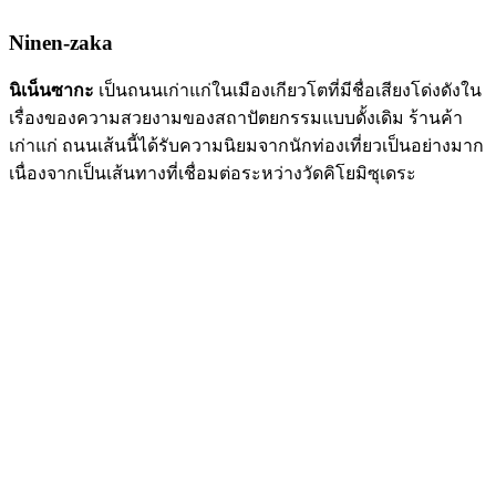
Ninen-zaka
นิเน็นซากะ
เป็นถนนเก่าแก่ในเมืองเกียวโตที่มีชื่อเสียงโด่งดังใน
เรื่องของความสวยงามของสถาปัตยกรรมแบบดั้งเดิม ร้านค้า
เก่าแก่ ถนนเส้นนี้ได้รับความนิยมจากนักท่องเที่ยวเป็นอย่างมาก
เนื่องจากเป็นเส้นทางที่เชื่อมต่อระหว่างวัดคิโยมิซุเดระ