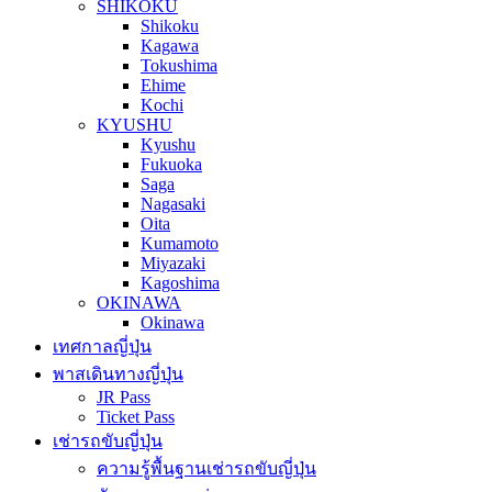
SHIKOKU
Shikoku
Kagawa
Tokushima
Ehime
Kochi
KYUSHU
Kyushu
Fukuoka
Saga
Nagasaki
Oita
Kumamoto
Miyazaki
Kagoshima
OKINAWA
Okinawa
เทศกาลญี่ปุ่น
พาสเดินทางญี่ปุ่น
JR Pass
Ticket Pass
เช่ารถขับญี่ปุ่น
ความรู้พื้นฐานเช่ารถขับญี่ปุ่น