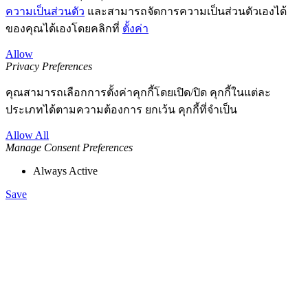
ความเป็นส่วนตัว
และสามารถจัดการความเป็นส่วนตัวเองได้
ของคุณได้เองโดยคลิกที่
ตั้งค่า
Allow
Privacy Preferences
คุณสามารถเลือกการตั้งค่าคุกกี้โดยเปิด/ปิด คุกกี้ในแต่ละ
ประเภทได้ตามความต้องการ ยกเว้น คุกกี้ที่จำเป็น
Allow All
Manage Consent Preferences
Always Active
Save