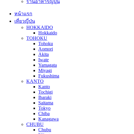
ร้านอาหารญี่ปุ่น
หน้าแรก
เที่ยวญี่ปุ่น
HOKKAIDO
Hokkaido
TOHOKU
Tohoku
Aomori
Akita
Iwate
Yamagata
Miyagi
Fukushima
KANTO
Kanto
Tochigi
Ibaraki
Saitama
Tokyo
Chiba
Kanagawa
CHUBU
Chubu