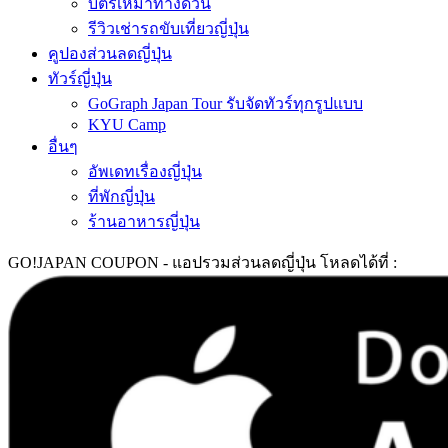
บัตรเหมาทางด่วน
รีวิวเช่ารถขับเที่ยวญี่ปุ่น
คูปองส่วนลดญี่ปุ่น
ทัวร์ญี่ปุ่น
GoGraph Japan Tour รับจัดทัวร์ทุกรูปแบบ
KYU Camp
อื่นๆ
อัพเดทเรื่องญี่ปุ่น
ที่พักญี่ปุ่น
ร้านอาหารญี่ปุ่น
GO!
JAPAN COUPON -
แอปรวมส่วนลดญี่ปุ่น ​
โหลดได้ที่ :