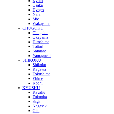
Kyoto
Osaka
Hyogo
Nara
Mie
Wakayama
CHUGOKU
Chugoku
Okayama
Hiroshima
Tottori
Shimane
Yamaguchi
SHIKOKU
Shikoku
Kagawa
Tokushima
Ehime
Kochi
KYUSHU
Kyushu
Fukuoka
Saga
Nagasaki
Oita