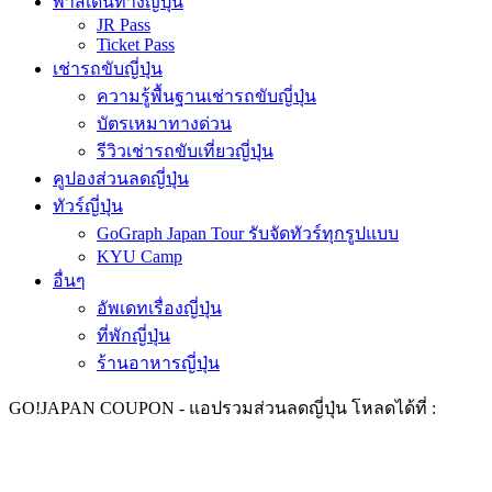
พาสเดินทางญี่ปุ่น
JR Pass
Ticket Pass
เช่ารถขับญี่ปุ่น
ความรู้พื้นฐานเช่ารถขับญี่ปุ่น
บัตรเหมาทางด่วน
รีวิวเช่ารถขับเที่ยวญี่ปุ่น
คูปองส่วนลดญี่ปุ่น
ทัวร์ญี่ปุ่น
GoGraph Japan Tour รับจัดทัวร์ทุกรูปแบบ
KYU Camp
อื่นๆ
อัพเดทเรื่องญี่ปุ่น
ที่พักญี่ปุ่น
ร้านอาหารญี่ปุ่น
GO!
JAPAN COUPON -
แอปรวมส่วนลดญี่ปุ่น ​
โหลดได้ที่ :