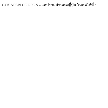
Skip
GO!
JAPAN COUPON -
แอปรวมส่วนลดญี่ปุ่น ​
โหลดได้ที่ :
to
content