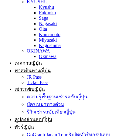
KYUSHU
Kyushu
Fukuoka
Saga
Nagasaki
Oita
Kumamoto
Miyazaki
Kagoshima
OKINAWA
Okinawa
เทศกาลญี่ปุ่น
พาสเดินทางญี่ปุ่น
JR Pass
Ticket Pass
เช่ารถขับญี่ปุ่น
ความรู้พื้นฐานเช่ารถขับญี่ปุ่น
บัตรเหมาทางด่วน
รีวิวเช่ารถขับเที่ยวญี่ปุ่น
คูปองส่วนลดญี่ปุ่น
ทัวร์ญี่ปุ่น
GoGraph Japan Tour รับจัดทัวร์ทุกรูปแบบ