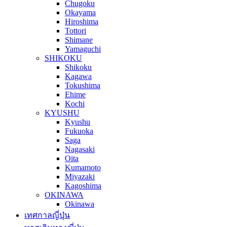
Chugoku
Okayama
Hiroshima
Tottori
Shimane
Yamaguchi
SHIKOKU
Shikoku
Kagawa
Tokushima
Ehime
Kochi
KYUSHU
Kyushu
Fukuoka
Saga
Nagasaki
Oita
Kumamoto
Miyazaki
Kagoshima
OKINAWA
Okinawa
เทศกาลญี่ปุ่น