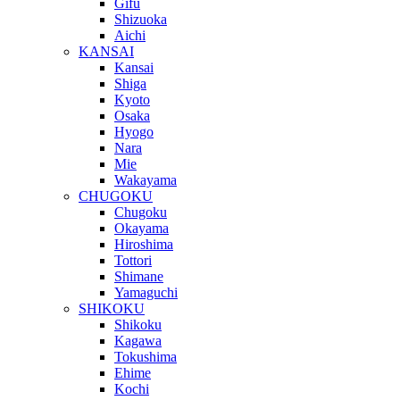
Gifu
Shizuoka
Aichi
KANSAI
Kansai
Shiga
Kyoto
Osaka
Hyogo
Nara
Mie
Wakayama
CHUGOKU
Chugoku
Okayama
Hiroshima
Tottori
Shimane
Yamaguchi
SHIKOKU
Shikoku
Kagawa
Tokushima
Ehime
Kochi