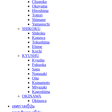
Chugoku
Okayama
Hiroshima
Tottori
Shimane
Yamaguchi
SHIKOKU
Shikoku
Kagawa
Tokushima
Ehime
Kochi
KYUSHU
Kyushu
Fukuoka
Saga
Nagasaki
Oita
Kumamoto
Miyazaki
Kagoshima
OKINAWA
Okinawa
เทศกาลญี่ปุ่น