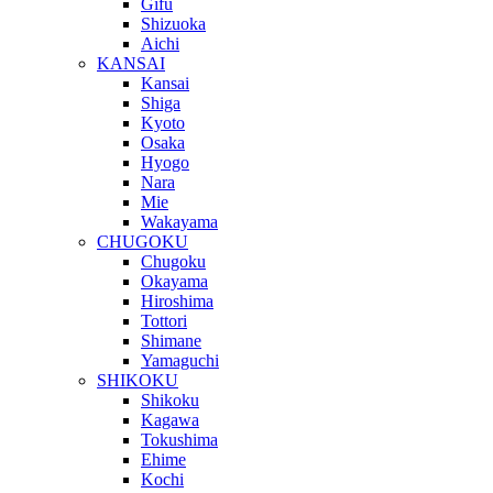
Gifu
Shizuoka
Aichi
KANSAI
Kansai
Shiga
Kyoto
Osaka
Hyogo
Nara
Mie
Wakayama
CHUGOKU
Chugoku
Okayama
Hiroshima
Tottori
Shimane
Yamaguchi
SHIKOKU
Shikoku
Kagawa
Tokushima
Ehime
Kochi