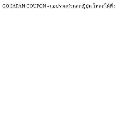
Skip
GO!
JAPAN COUPON -
แอปรวมส่วนลดญี่ปุ่น ​
โหลดได้ที่ :
to
content