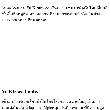
ไปชมโรงแรม
Yu Kiroro
เราเดินทางไปชมในช่วงใบไม้เปลี่ยนสี
ซึ่งเป็นอีกฤดูที่เหมาะแก่การเที่ยวมากของฮอกไกโด ในช่วง
ประมาณกลางเดือนตุลาคม
Yu Kiroro Lobby
เข้ามาถึงบริเวณล๊อบบี้ เป็นโถงโล่งกว้างขนาดใหญ่ เป็นการ
ตกแต่งในสไตล์ Japanese Alpine
จุดเด่นคือ เพดาน ที่มีความสูง