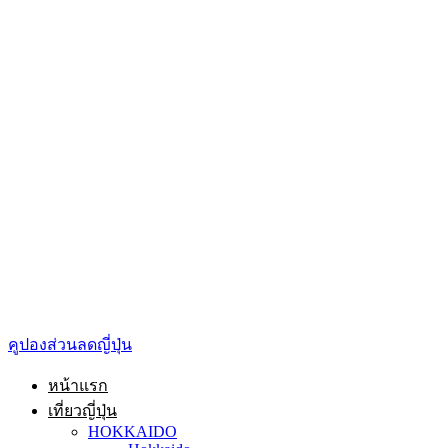
คูปองส่วนลดญี่ปุ่น
หน้าแรก
เที่ยวญี่ปุ่น
HOKKAIDO