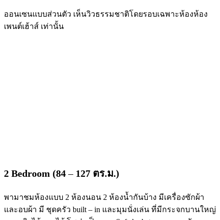
ออนเซนแบบส่วนตัว เห็นวิวธรรมชาติโดยรอบเฉพาะห้องห้อง
เพนต์เฮ้าส์ เท่านั้น
2 Bedroom (84
–
127 ตร.ม.)
พามาชมห้องแบบ 2 ห้องนอน 2 ห้องน้ำกันบ้าง มีเครื่องซักผ้า
และอบผ้า มี ชุดครัว built – in และมุมนั่งเล่น ที่มีกระจกบานใหญ่