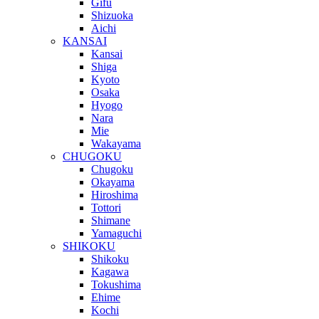
Gifu
Shizuoka
Aichi
KANSAI
Kansai
Shiga
Kyoto
Osaka
Hyogo
Nara
Mie
Wakayama
CHUGOKU
Chugoku
Okayama
Hiroshima
Tottori
Shimane
Yamaguchi
SHIKOKU
Shikoku
Kagawa
Tokushima
Ehime
Kochi