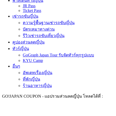
พาสเดินทางญี่ปุ่น
JR Pass
Ticket Pass
เช่ารถขับญี่ปุ่น
ความรู้พื้นฐานเช่ารถขับญี่ปุ่น
บัตรเหมาทางด่วน
รีวิวเช่ารถขับเที่ยวญี่ปุ่น
คูปองส่วนลดญี่ปุ่น
ทัวร์ญี่ปุ่น
GoGraph Japan Tour รับจัดทัวร์ทุกรูปแบบ
KYU Camp
อื่นๆ
อัพเดทเรื่องญี่ปุ่น
ที่พักญี่ปุ่น
ร้านอาหารญี่ปุ่น
GO!
JAPAN COUPON -
แอปรวมส่วนลดญี่ปุ่น ​
โหลดได้ที่ :