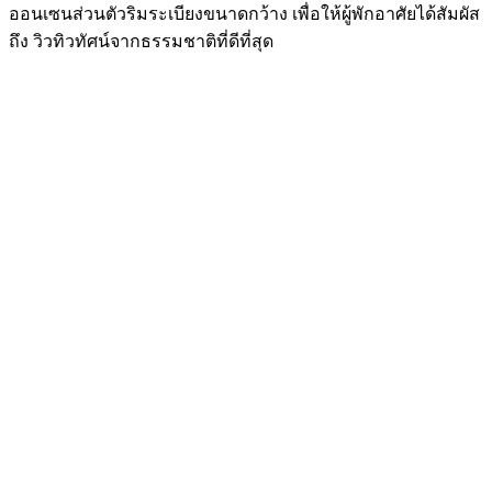
ออนเซนส่วนตัวริมระเบียงขนาดกว้าง เพื่อให้ผู้พักอาศัยได้สัมผัส
ถึง วิวทิวทัศน์จากธรรมชาติที่ดีที่สุด