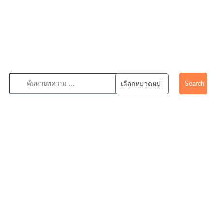
Search
เลือกหมวดหมู่