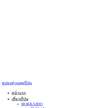
คูปองส่วนลดญี่ปุ่น
หน้าแรก
เที่ยวญี่ปุ่น
HOKKAIDO