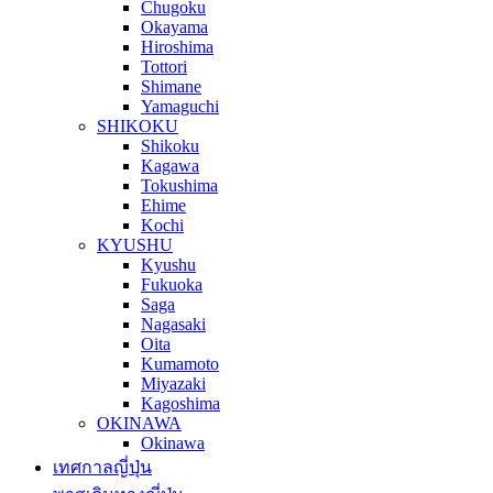
Chugoku
Okayama
Hiroshima
Tottori
Shimane
Yamaguchi
SHIKOKU
Shikoku
Kagawa
Tokushima
Ehime
Kochi
KYUSHU
Kyushu
Fukuoka
Saga
Nagasaki
Oita
Kumamoto
Miyazaki
Kagoshima
OKINAWA
Okinawa
เทศกาลญี่ปุ่น