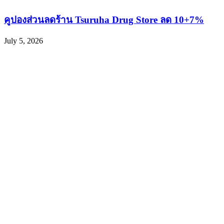
คูปองส่วนลดร้าน Tsuruha Drug Store ลด 10+7%
July 5, 2026