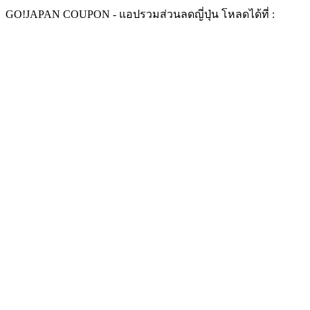
Skip
GO!
JAPAN COUPON -
แอปรวมส่วนลดญี่ปุ่น ​
โหลดได้ที่ :
to
content