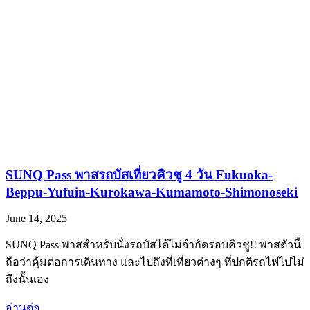
SUNQ Pass พาสรถบัสเที่ยวคิวชู 4 วัน Fukuoka-
Beppu-Yufuin-Kurokawa-Kumamoto-Shimonoseki
June 14, 2025
SUNQ Pass พาสสำหรับนั่งรถบัสได้ไม่จำกัดรอบคิวชู!! พาสตัวนี้
ถือว่าคุ้มต่อการเดินทาง และไปถึงที่เที่ยวต่างๆ ที่ปกติรถไฟไปไม่
ถึงนั้นเอง
อ่านต่อ