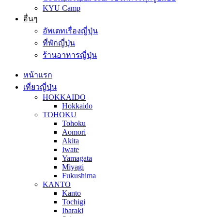
KYU Camp
อื่นๆ
อัพเดทเรื่องญี่ปุ่น
ที่พักญี่ปุ่น
ร้านอาหารญี่ปุ่น
หน้าแรก
เที่ยวญี่ปุ่น
HOKKAIDO
Hokkaido
TOHOKU
Tohoku
Aomori
Akita
Iwate
Yamagata
Miyagi
Fukushima
KANTO
Kanto
Tochigi
Ibaraki