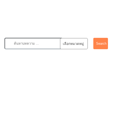
Search
เลือกหมวดหมู่