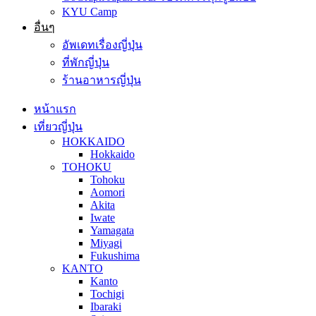
KYU Camp
อื่นๆ
อัพเดทเรื่องญี่ปุ่น
ที่พักญี่ปุ่น
ร้านอาหารญี่ปุ่น
หน้าแรก
เที่ยวญี่ปุ่น
HOKKAIDO
Hokkaido
TOHOKU
Tohoku
Aomori
Akita
Iwate
Yamagata
Miyagi
Fukushima
KANTO
Kanto
Tochigi
Ibaraki