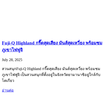
Fuji-Q Highland กรี๊ดสุดเสียง มันส์สุดเหวี่ยง พร้อมชม
ภูเขาไฟฟูจิ
July 28, 2025
สวนสนุกFuji-Q Highland กรี๊ดสุดเสียง มันส์สุดเหวี่ยง พร้อมชม
ภูเขาไฟฟูจิ เป็นสวนสนุกที่ตั้งอยู่ในจังหวัดยามานาชิอยู่ใกล้กับ
โตเกียว
อ่านต่อ