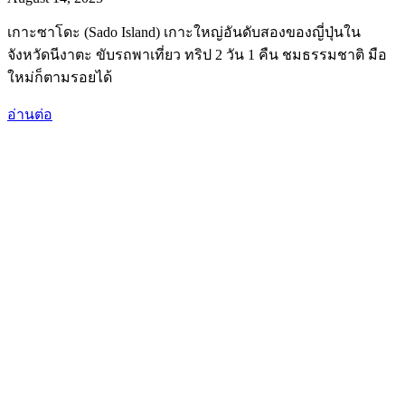
เกาะซาโดะ (Sado Island) เกาะใหญ่อันดับสองของญี่ปุ่นใน
จังหวัดนีงาตะ ขับรถพาเที่ยว ทริป 2 วัน 1 คืน ชมธรรมชาติ มือ
ใหม่ก็ตามรอยได้
อ่านต่อ