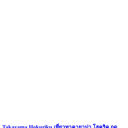
Takayama Hokuriku เที่ยวทาคายาม่า โฮคุริคุ ฤดู