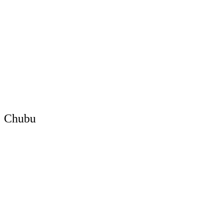
Chubu