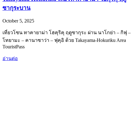
ซากุระบาน
October 5, 2025
เที่ยวโซน ทาคายาม่า โฮคุริคุ ฤดูซากุระ ผ่าน นาโกย่า – กิฟุ –
โทยามะ – คานาซาว่า – ฟุคุอิ ด้วย Takayama-Hokuriku Area
TouristPass
อ่านต่อ