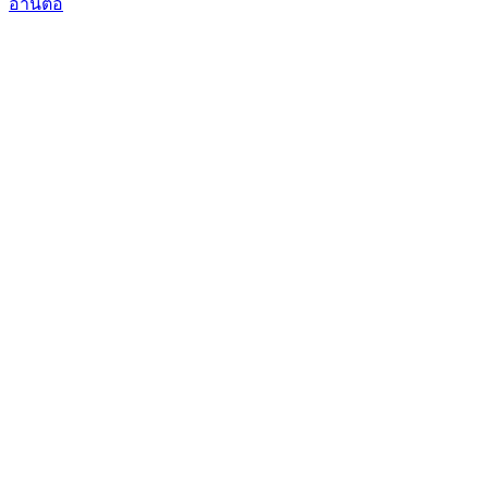
อ่านต่อ