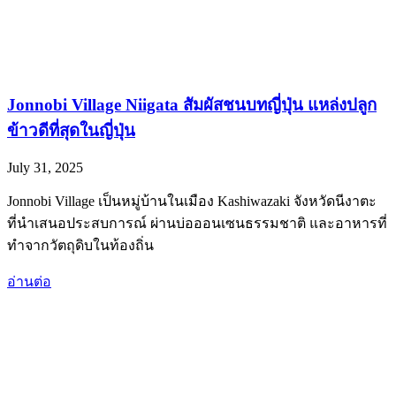
Jonnobi Village Niigata สัมผัสชนบทญี่ปุ่น แหล่งปลูก
ข้าวดีที่สุดในญี่ปุ่น
July 31, 2025
Jonnobi Village เป็นหมู่บ้านในเมือง Kashiwazaki จังหวัดนีงาตะ
ที่นำเสนอประสบการณ์ ผ่านบ่อออนเซนธรรมชาติ และอาหารที่
ทำจากวัตถุดิบในท้องถิ่น
อ่านต่อ