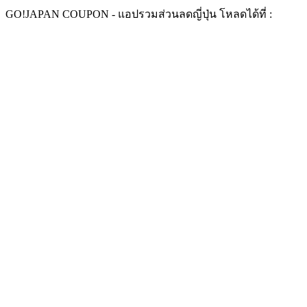
Skip
GO!
JAPAN COUPON -
แอปรวมส่วนลดญี่ปุ่น ​
โหลดได้ที่ :
to
content