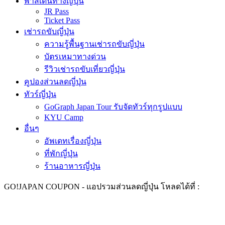
พาสเดินทางญี่ปุ่น
JR Pass
Ticket Pass
เช่ารถขับญี่ปุ่น
ความรู้พื้นฐานเช่ารถขับญี่ปุ่น
บัตรเหมาทางด่วน
รีวิวเช่ารถขับเที่ยวญี่ปุ่น
คูปองส่วนลดญี่ปุ่น
ทัวร์ญี่ปุ่น
GoGraph Japan Tour รับจัดทัวร์ทุกรูปแบบ
KYU Camp
อื่นๆ
อัพเดทเรื่องญี่ปุ่น
ที่พักญี่ปุ่น
ร้านอาหารญี่ปุ่น
GO!
JAPAN COUPON -
แอปรวมส่วนลดญี่ปุ่น ​
โหลดได้ที่ :