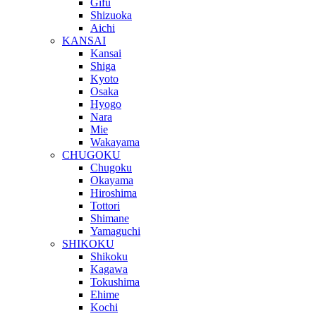
Gifu
Shizuoka
Aichi
KANSAI
Kansai
Shiga
Kyoto
Osaka
Hyogo
Nara
Mie
Wakayama
CHUGOKU
Chugoku
Okayama
Hiroshima
Tottori
Shimane
Yamaguchi
SHIKOKU
Shikoku
Kagawa
Tokushima
Ehime
Kochi