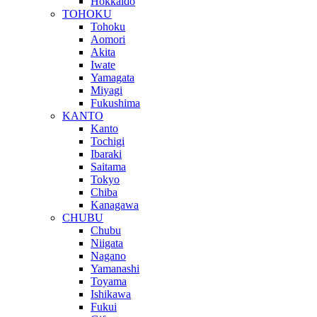
Hokkaido
TOHOKU
Tohoku
Aomori
Akita
Iwate
Yamagata
Miyagi
Fukushima
KANTO
Kanto
Tochigi
Ibaraki
Saitama
Tokyo
Chiba
Kanagawa
CHUBU
Chubu
Niigata
Nagano
Yamanashi
Toyama
Ishikawa
Fukui