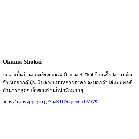
Ōkuma Shōkai
ต่อมาเป็นร้านยอดฮิตสายแฟ Ōkuma Shōkai ร้านเสื้อ Jacket ต้น
กำเนิดจากญี่ปุ่น มีหลายแบบหลายราคา จะบอกว่าใส่แบบพอดี
ตัวน่ารักสุดๆ เจ้าของร้านก็น่ารักมากๆ
https://maps.app.goo.gl/7paS1JDGp9uCxbVW9