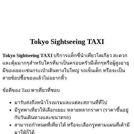
Tokyo Sightseeing TAXI
Tokyo Sightseeing TAXI
บริการแท็กซี่นำเที่ยวโตเกียว สะดวก
และคุ้มมากๆสำหรับใครที่มาเป็นครอบครัวมีเด็กๆหรือผู้สูงอายุ
มีของเยอะเช่นกระเป๋าเดินทางใบใหญ่ รถเข็นเด็ก หรือจะเป็น
สายช้อปซื้อของแล้วไม่อยากหิ้ว
ข้อดีของ Taxi พาเที่ยวที่ชอบ
มารับส่งถึงหน้าโรงแรมและแต่ละสถานที่ที่ไป
มีรูทพาเที่ยวให้เลือกเยอะ หลายหลากราคา (ราคาขึ้นอยู่
กับวันเดินทางและขนาดรถ)
สามารถกำหนดที่เที่ยวได้ หรือจะเลือกรูทตามแผนที่เค้ามี
มาให้ก็ได้