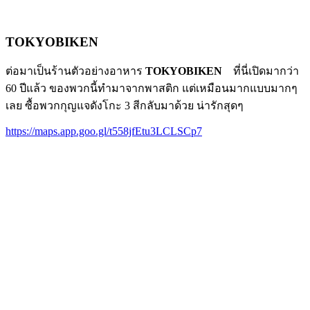
TOKYOBIKEN
ต่อมาเป็นร้านตัวอย่างอาหาร
TOKYOBIKEN
ที่นี่เปิดมากว่า
60 ปีแล้ว ของพวกนี้ทำมาจากพาสติก แต่เหมือนมากแบบมากๆ
เลย ซื้อพวกกุญแจดังโกะ 3 สีกลับมาด้วย น่ารักสุดๆ
https://maps.app.goo.gl/t558jfEtu3LCLSCp7