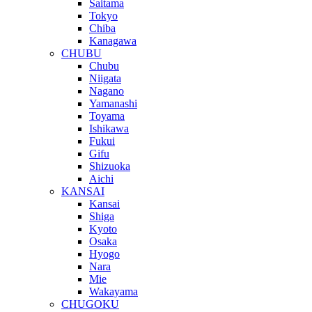
Saitama
Tokyo
Chiba
Kanagawa
CHUBU
Chubu
Niigata
Nagano
Yamanashi
Toyama
Ishikawa
Fukui
Gifu
Shizuoka
Aichi
KANSAI
Kansai
Shiga
Kyoto
Osaka
Hyogo
Nara
Mie
Wakayama
CHUGOKU