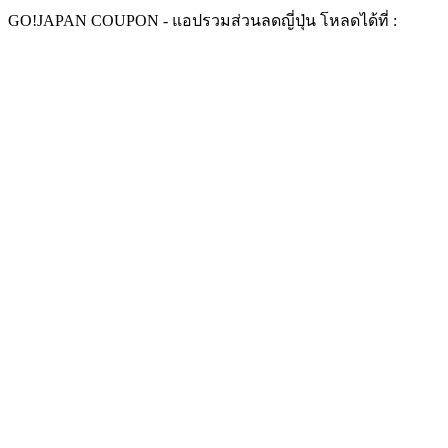
Skip
GO!
JAPAN COUPON -
แอปรวมส่วนลดญี่ปุ่น ​
โหลดได้ที่ :
to
content