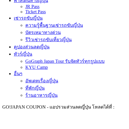
พาสเดินทางญี่ปุ่น
JR Pass
Ticket Pass
เช่ารถขับญี่ปุ่น
ความรู้พื้นฐานเช่ารถขับญี่ปุ่น
บัตรเหมาทางด่วน
รีวิวเช่ารถขับเที่ยวญี่ปุ่น
คูปองส่วนลดญี่ปุ่น
ทัวร์ญี่ปุ่น
GoGraph Japan Tour รับจัดทัวร์ทุกรูปแบบ
KYU Camp
อื่นๆ
อัพเดทเรื่องญี่ปุ่น
ที่พักญี่ปุ่น
ร้านอาหารญี่ปุ่น
GO!
JAPAN COUPON -
แอปรวมส่วนลดญี่ปุ่น ​
โหลดได้ที่ :