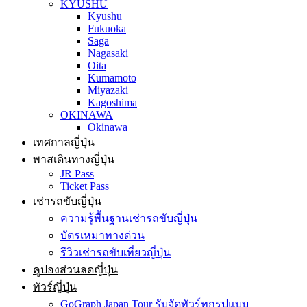
KYUSHU
Kyushu
Fukuoka
Saga
Nagasaki
Oita
Kumamoto
Miyazaki
Kagoshima
OKINAWA
Okinawa
เทศกาลญี่ปุ่น
พาสเดินทางญี่ปุ่น
JR Pass
Ticket Pass
เช่ารถขับญี่ปุ่น
ความรู้พื้นฐานเช่ารถขับญี่ปุ่น
บัตรเหมาทางด่วน
รีวิวเช่ารถขับเที่ยวญี่ปุ่น
คูปองส่วนลดญี่ปุ่น
ทัวร์ญี่ปุ่น
GoGraph Japan Tour รับจัดทัวร์ทุกรูปแบบ