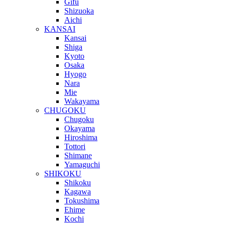
Gifu
Shizuoka
Aichi
KANSAI
Kansai
Shiga
Kyoto
Osaka
Hyogo
Nara
Mie
Wakayama
CHUGOKU
Chugoku
Okayama
Hiroshima
Tottori
Shimane
Yamaguchi
SHIKOKU
Shikoku
Kagawa
Tokushima
Ehime
Kochi