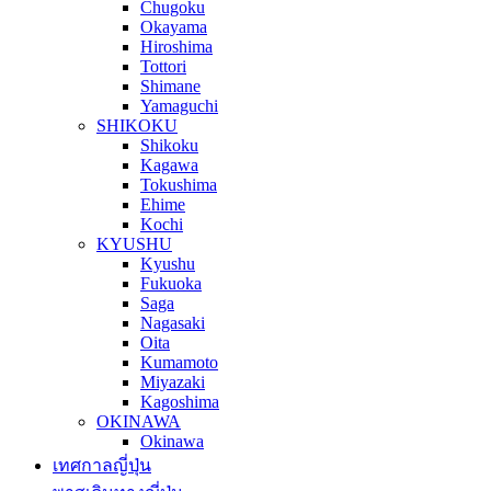
Chugoku
Okayama
Hiroshima
Tottori
Shimane
Yamaguchi
SHIKOKU
Shikoku
Kagawa
Tokushima
Ehime
Kochi
KYUSHU
Kyushu
Fukuoka
Saga
Nagasaki
Oita
Kumamoto
Miyazaki
Kagoshima
OKINAWA
Okinawa
เทศกาลญี่ปุ่น