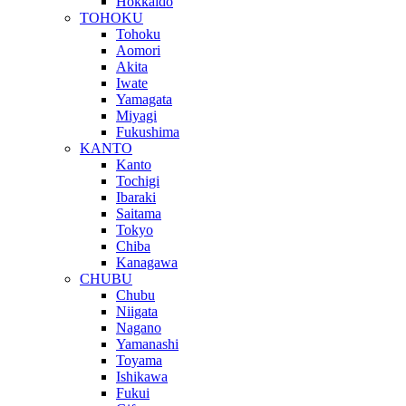
Hokkaido
TOHOKU
Tohoku
Aomori
Akita
Iwate
Yamagata
Miyagi
Fukushima
KANTO
Kanto
Tochigi
Ibaraki
Saitama
Tokyo
Chiba
Kanagawa
CHUBU
Chubu
Niigata
Nagano
Yamanashi
Toyama
Ishikawa
Fukui