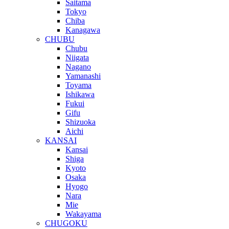
Saitama
Tokyo
Chiba
Kanagawa
CHUBU
Chubu
Niigata
Nagano
Yamanashi
Toyama
Ishikawa
Fukui
Gifu
Shizuoka
Aichi
KANSAI
Kansai
Shiga
Kyoto
Osaka
Hyogo
Nara
Mie
Wakayama
CHUGOKU