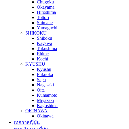
Chugoku
Okayama
Hiroshima
Tottori
Shimane
Yamaguchi
SHIKOKU
Shikoku
Kagawa
Tokushima
Ehime
Kochi
KYUSHU
Kyushu
Fukuoka
Saga
Nagasaki
Oita
Kumamoto
Miyazaki
Kagoshima
OKINAWA
Okinawa
เทศกาลญี่ปุ่น