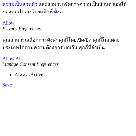
ความเป็นส่วนตัว
และสามารถจัดการความเป็นส่วนตัวเองได้
ของคุณได้เองโดยคลิกที่
ตั้งค่า
Allow
Privacy Preferences
คุณสามารถเลือกการตั้งค่าคุกกี้โดยเปิด/ปิด คุกกี้ในแต่ละ
ประเภทได้ตามความต้องการ ยกเว้น คุกกี้ที่จำเป็น
Allow All
Manage Consent Preferences
Always Active
Save