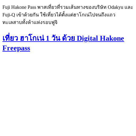
Fuji Hakone Pass พาสเที่ยวที่รวมเส้นทางของบริษัท Odakyu และ
Fuji-Q เข้าด้วยกัน ใช้เที่ยวได้ตั้งแต่ฮาโกเน่ไปจนถึงแถว
ทะเลสาบทั้งห้าแห่งรอบฟูจิ
เที่ยว ฮาโกเน่ 1 วัน ด้วย Digital Hakone
Freepass