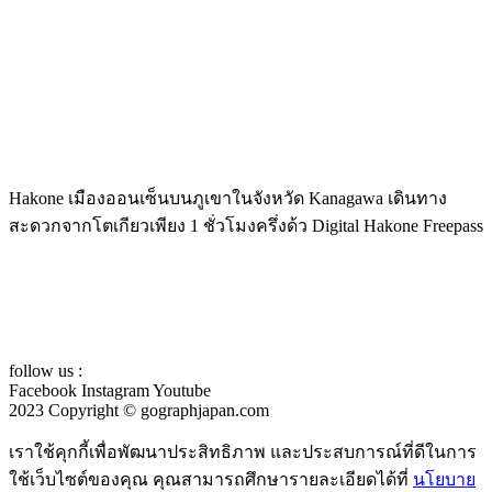
Hakone เมืองออนเซ็นบนภูเขาในจังหวัด Kanagawa เดินทาง
สะดวกจากโตเกียวเพียง 1 ชั่วโมงครึ่งด้ว Digital Hakone Freepass
follow us :
Facebook
Instagram
Youtube
2023 Copyright © gographjapan.com
เราใช้คุกกี้เพื่อพัฒนาประสิทธิภาพ และประสบการณ์ที่ดีในการ
ใช้เว็บไซต์ของคุณ คุณสามารถศึกษารายละเอียดได้ที่
นโยบาย