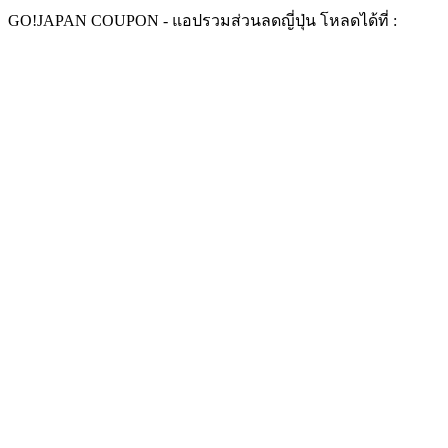
Skip
GO!
JAPAN COUPON -
แอปรวมส่วนลดญี่ปุ่น ​
โหลดได้ที่ :
to
content