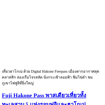
เที่ยวฮาโกเน่ ด้วย Digital Hakone Freepass เมืองตากอากาศสุด
คลาสสิก ล่องเรือโจรสลัด นั่งกระเช้าลอยฟ้า ชิมไข่ดำ ชม
ภูเขาไฟฟูจิที่ยิ่งใหญ่
Fuji Hakone Pass พาสเดียวเที่ยวทั้ง
ทะเลสาบ 5 แห่งรอบฟูจิและฮาโกเน่