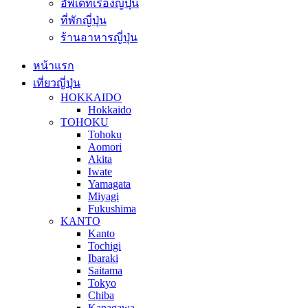
อัพเดทเรื่องญี่ปุ่น
ที่พักญี่ปุ่น
ร้านอาหารญี่ปุ่น
หน้าแรก
เที่ยวญี่ปุ่น
HOKKAIDO
Hokkaido
TOHOKU
Tohoku
Aomori
Akita
Iwate
Yamagata
Miyagi
Fukushima
KANTO
Kanto
Tochigi
Ibaraki
Saitama
Tokyo
Chiba
Kanagawa