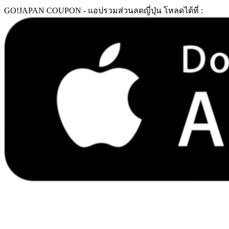
Skip
GO!
JAPAN COUPON -
แอปรวมส่วนลดญี่ปุ่น ​
โหลดได้ที่ :
to
content