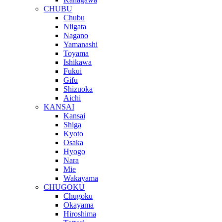
CHUBU
Chubu
Niigata
Nagano
Yamanashi
Toyama
Ishikawa
Fukui
Gifu
Shizuoka
Aichi
KANSAI
Kansai
Shiga
Kyoto
Osaka
Hyogo
Nara
Mie
Wakayama
CHUGOKU
Chugoku
Okayama
Hiroshima