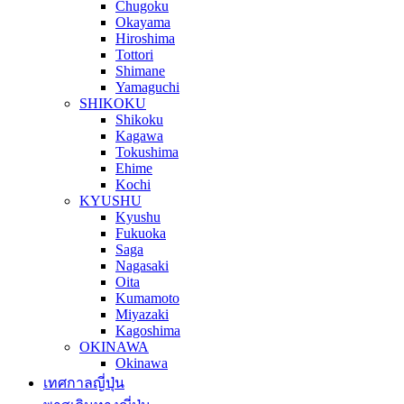
Chugoku
Okayama
Hiroshima
Tottori
Shimane
Yamaguchi
SHIKOKU
Shikoku
Kagawa
Tokushima
Ehime
Kochi
KYUSHU
Kyushu
Fukuoka
Saga
Nagasaki
Oita
Kumamoto
Miyazaki
Kagoshima
OKINAWA
Okinawa
เทศกาลญี่ปุ่น