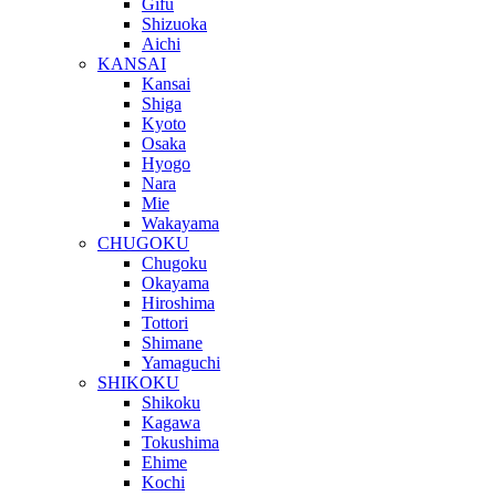
Gifu
Shizuoka
Aichi
KANSAI
Kansai
Shiga
Kyoto
Osaka
Hyogo
Nara
Mie
Wakayama
CHUGOKU
Chugoku
Okayama
Hiroshima
Tottori
Shimane
Yamaguchi
SHIKOKU
Shikoku
Kagawa
Tokushima
Ehime
Kochi