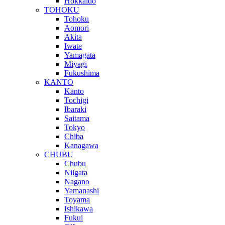
Hokkaido
TOHOKU
Tohoku
Aomori
Akita
Iwate
Yamagata
Miyagi
Fukushima
KANTO
Kanto
Tochigi
Ibaraki
Saitama
Tokyo
Chiba
Kanagawa
CHUBU
Chubu
Niigata
Nagano
Yamanashi
Toyama
Ishikawa
Fukui