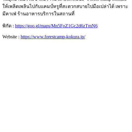
ให้เพลิดเพลินไปกับแคมป์หรูที่สะดวกสบายไปมือเปล่าได้ เพราะ
มีคาเฟ่ ร้านอาหารบริการในสถานที่
พิกัด :
https://goo.gl/maps/Mn5FoZ1Gc2d6zTmN6
Website :
https://www.forestcamp-kokura.jp/