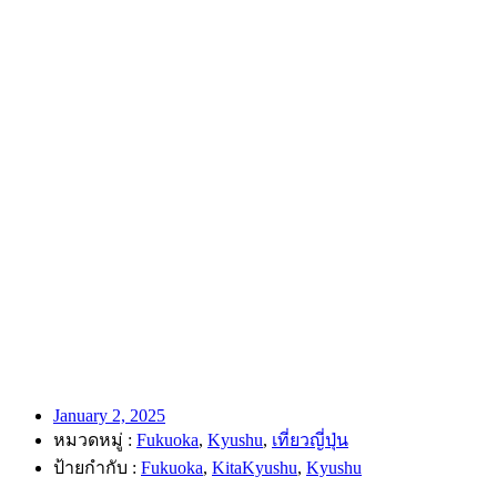
January 2, 2025
หมวดหมู่ :
Fukuoka
,
Kyushu
,
เที่ยวญี่ปุ่น
ป้ายกำกับ :
Fukuoka
,
KitaKyushu
,
Kyushu