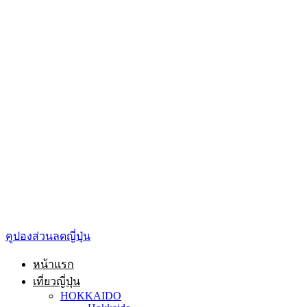
คูปองส่วนลดญี่ปุ่น
หน้าแรก
เที่ยวญี่ปุ่น
HOKKAIDO