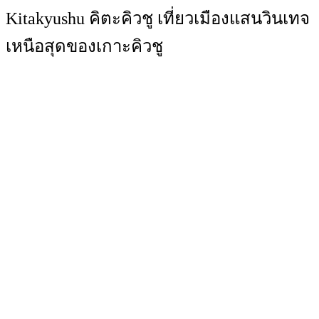
Kitakyushu คิตะคิวชู เที่ยวเมืองแสนวินเทจ
เหนือสุดของเกาะคิวชู