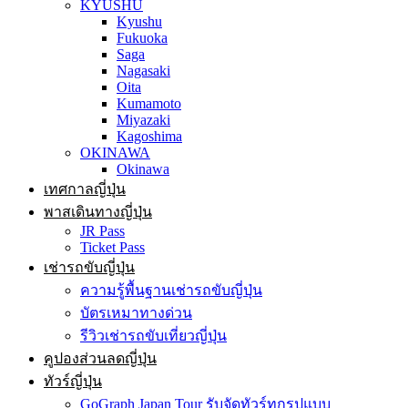
KYUSHU
Kyushu
Fukuoka
Saga
Nagasaki
Oita
Kumamoto
Miyazaki
Kagoshima
OKINAWA
Okinawa
เทศกาลญี่ปุ่น
พาสเดินทางญี่ปุ่น
JR Pass
Ticket Pass
เช่ารถขับญี่ปุ่น
ความรู้พื้นฐานเช่ารถขับญี่ปุ่น
บัตรเหมาทางด่วน
รีวิวเช่ารถขับเที่ยวญี่ปุ่น
คูปองส่วนลดญี่ปุ่น
ทัวร์ญี่ปุ่น
GoGraph Japan Tour รับจัดทัวร์ทุกรูปแบบ