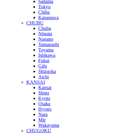
Saitama
Tokyo
Chiba
Kanagawa
CHUBU
Chubu
Niigata
Nagano
Yamanashi
Toyama
Ishikawa
Fukui
Gifu
Shizuoka
Aichi
KANSAI
Kansai
Shiga
Kyoto
Osaka
Hyogo
Nara
Mie
Wakayama
CHUGOKU