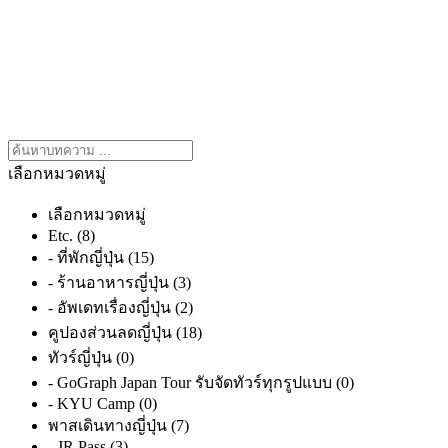
เลือกหมวดหมู่
เลือกหมวดหมู่
Etc. (8)
- ที่พักญี่ปุ่น (15)
- ร้านอาหารญี่ปุ่น (3)
- อัพเดทเรื่องญี่ปุ่น (2)
คูปองส่วนลดญี่ปุ่น (18)
ทัวร์ญี่ปุ่น (0)
- GoGraph Japan Tour รับจัดทัวร์ทุกรูปแบบ (0)
- KYU Camp (0)
พาสเดินทางญี่ปุ่น (7)
- JR Pass (3)