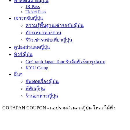
พาสเดินทางญี่ปุ่น
JR Pass
Ticket Pass
เช่ารถขับญี่ปุ่น
ความรู้พื้นฐานเช่ารถขับญี่ปุ่น
บัตรเหมาทางด่วน
รีวิวเช่ารถขับเที่ยวญี่ปุ่น
คูปองส่วนลดญี่ปุ่น
ทัวร์ญี่ปุ่น
GoGraph Japan Tour รับจัดทัวร์ทุกรูปแบบ
KYU Camp
อื่นๆ
อัพเดทเรื่องญี่ปุ่น
ที่พักญี่ปุ่น
ร้านอาหารญี่ปุ่น
GO!
JAPAN COUPON -
แอปรวมส่วนลดญี่ปุ่น ​
โหลดได้ที่ :