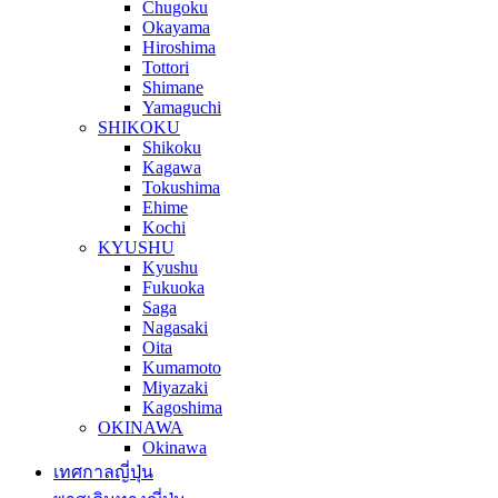
Chugoku
Okayama
Hiroshima
Tottori
Shimane
Yamaguchi
SHIKOKU
Shikoku
Kagawa
Tokushima
Ehime
Kochi
KYUSHU
Kyushu
Fukuoka
Saga
Nagasaki
Oita
Kumamoto
Miyazaki
Kagoshima
OKINAWA
Okinawa
เทศกาลญี่ปุ่น