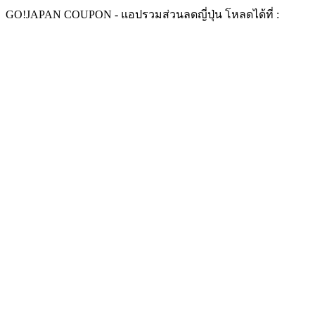
Skip
GO!
JAPAN COUPON -
แอปรวมส่วนลดญี่ปุ่น ​
โหลดได้ที่ :
to
content