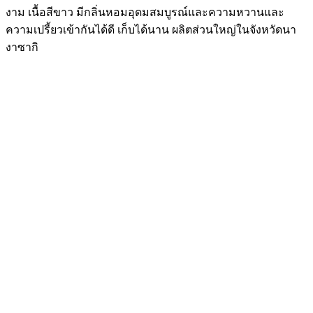
งาม เนื้อสีขาว มีกลิ่นหอมอุดมสมบูรณ์และความหวานและ
ความเปรี้ยวเข้ากันได้ดี เก็บได้นาน ผลิตส่วนใหญ่ในจังหวัดนา
งาซากิ