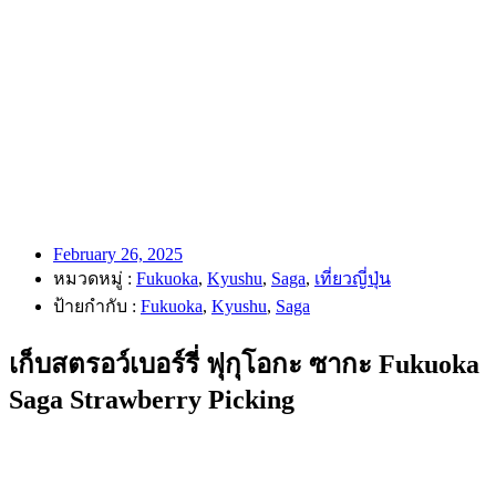
February 26, 2025
หมวดหมู่ :
Fukuoka
,
Kyushu
,
Saga
,
เที่ยวญี่ปุ่น
ป้ายกำกับ :
Fukuoka
,
Kyushu
,
Saga
เก็บสตรอว์เบอร์รี่ ฟุกุโอกะ ซากะ Fukuoka
Saga Strawberry Picking