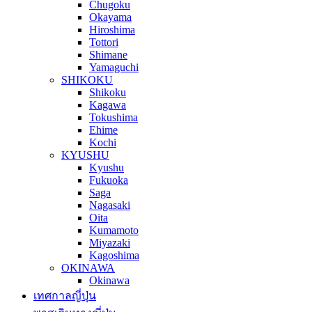
Chugoku
Okayama
Hiroshima
Tottori
Shimane
Yamaguchi
SHIKOKU
Shikoku
Kagawa
Tokushima
Ehime
Kochi
KYUSHU
Kyushu
Fukuoka
Saga
Nagasaki
Oita
Kumamoto
Miyazaki
Kagoshima
OKINAWA
Okinawa
เทศกาลญี่ปุ่น