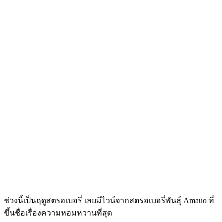
ช่วงนี้เป็นฤดูสตรอเบอรี่ เลยมีไวน์จากสตรอเบอรี่พันธุ์ Amauo ที่
ขึ้นชื่อเรื่องความหอมหวานที่สุด