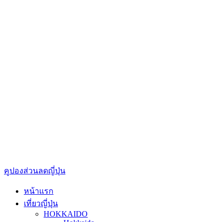
คูปองส่วนลดญี่ปุ่น
หน้าแรก
เที่ยวญี่ปุ่น
HOKKAIDO