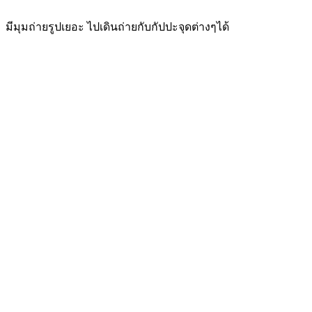
มีมุมถ่ายรูปเยอะ ไปเดินถ่ายกับกัปปะจุดต่างๆได้