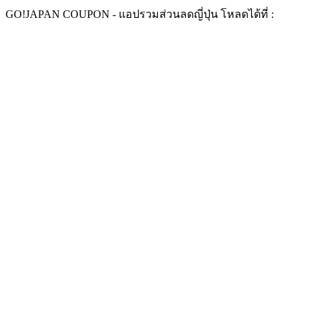
Skip
GO!
JAPAN COUPON -
แอปรวมส่วนลดญี่ปุ่น ​
โหลดได้ที่ :
to
content