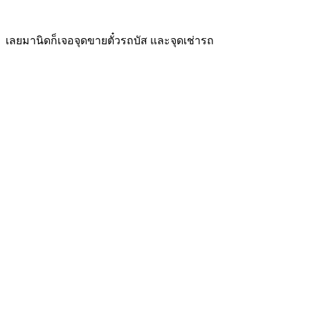
เลยมานิดก็เจอจุดขายตั๋วรถบัส และจุดเช่ารถ