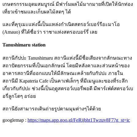
เกษตรกรรมอุดมสมบูรณ์ มีฟาร์มผลไม้มากมายที่เปิดให้นักท่อง
เที่ยวเข้าชมและเก็บผลไม้สดๆ ได้
และที่คุรุเมะแห่งนี้เป็นแหล่งกำเนิดสตรอว์เบอร์รีอะมาโอ
(Amauo) ที่ได้ชื่อว่า ราชาแห่งสตรอเบอร์รี่ เลย
Tanushimaru station
สถานีกัปปะ Tanushimaru สถานีแห่งนี้มีชื่อเสียงจากลักษณะทาง
สถาปัตยกรรมที่เป็นเอกลักษณ์ โดยมีหลังคาและส่วนหน้าของ
อาคารสถานีที่ออกแบบให้มีลักษณะคล้ายกับกัปปะ ภายใน
สถานีมี Kapateria Cafe เป็นคาเฟ่เล็กๆ ที่มีเมนูและของที่ระลึก
เกี่ยวกับกัปปะ ช่วงนี้เป็นฤดูสตรอว์เบอรี่พอดี มีพาร์เฟ่ต์สตรอว์เบ
อรี่ลูกโตๆ อร่อย
สถานียังสามารถเดินถ่ายรูปตามมุมต่างๆได้ด้วย
googlemap :
https://maps.app.goo.gl/FeRijbht1Twzuv8F7?g_st=ic