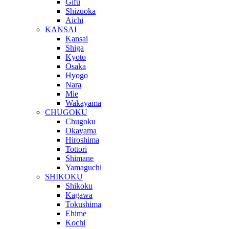
Gifu
Shizuoka
Aichi
KANSAI
Kansai
Shiga
Kyoto
Osaka
Hyogo
Nara
Mie
Wakayama
CHUGOKU
Chugoku
Okayama
Hiroshima
Tottori
Shimane
Yamaguchi
SHIKOKU
Shikoku
Kagawa
Tokushima
Ehime
Kochi