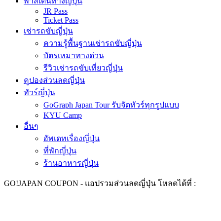
พาสเดินทางญี่ปุ่น
JR Pass
Ticket Pass
เช่ารถขับญี่ปุ่น
ความรู้พื้นฐานเช่ารถขับญี่ปุ่น
บัตรเหมาทางด่วน
รีวิวเช่ารถขับเที่ยวญี่ปุ่น
คูปองส่วนลดญี่ปุ่น
ทัวร์ญี่ปุ่น
GoGraph Japan Tour รับจัดทัวร์ทุกรูปแบบ
KYU Camp
อื่นๆ
อัพเดทเรื่องญี่ปุ่น
ที่พักญี่ปุ่น
ร้านอาหารญี่ปุ่น
GO!
JAPAN COUPON -
แอปรวมส่วนลดญี่ปุ่น ​
โหลดได้ที่ :