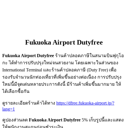
Fukuoka Airport Dutyfree
Fukuoka Airport Dutyfree
ร้านค้าปลอดภาษีในสนามบินฟุกุโอ
กะ ได้ทำการปรับปรุงใหม่จนสวยงาม โดยเฉพาะในส่วนของ
International Terminal และร้านค้าปลอดภาษี (Duty Free) เพื่อ
รองรับจำนวนนักท่องเที่ยวที่เพิ่มขึ้นอย่างต่อเนื่อง การปรับปรุง
ใหม่นี้มีจุดเด่นหลายประการดังนี้ มีร้านค้าเพิ่มขึ้นมากมาย ให้
ได้เลือกซื้อกัน
ดูรายละเอียดร้านค้าได้ทาง
https://dfree.fukuoka-airport.jp/?
lang=1
คูปองส่วนลด
Fukuoka Airport Dutyfree
5% เก็บรูปนี้และแสดง
ให้พนักงานสแกนก่อนชำระเงิน