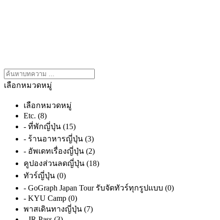
เลือกหมวดหมู่
เลือกหมวดหมู่
Etc. (8)
- ที่พักญี่ปุ่น (15)
- ร้านอาหารญี่ปุ่น (3)
- อัพเดทเรื่องญี่ปุ่น (2)
คูปองส่วนลดญี่ปุ่น (18)
ทัวร์ญี่ปุ่น (0)
- GoGraph Japan Tour รับจัดทัวร์ทุกรูปแบบ (0)
- KYU Camp (0)
พาสเดินทางญี่ปุ่น (7)
- JR Pass (3)