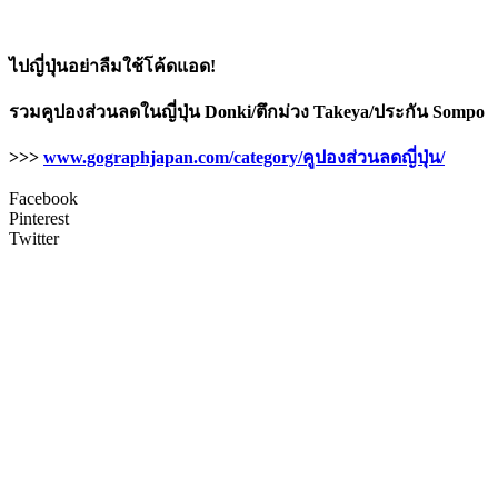
ไปญี่ปุ่นอย่าลืมใช้โค้ดแอด!
รวมคูปองส่วนลดในญี่ปุ่น Donki/ตึกม่วง Takeya/ประกัน Sompo
>>>
www.gographjapan.com/category/คูปองส่วนลดญี่ปุ่น
/
Facebook
Pinterest
Twitter