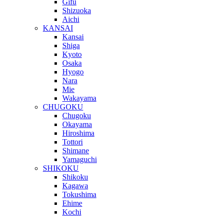
Gifu
Shizuoka
Aichi
KANSAI
Kansai
Shiga
Kyoto
Osaka
Hyogo
Nara
Mie
Wakayama
CHUGOKU
Chugoku
Okayama
Hiroshima
Tottori
Shimane
Yamaguchi
SHIKOKU
Shikoku
Kagawa
Tokushima
Ehime
Kochi