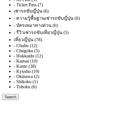
- Ticket Pass (7)
เช่ารถขับญี่ปุ่น (6)
- ความรู้พื้นฐานเช่ารถขับญี่ปุ่น (0)
- บัตรเหมาทางด่วน (0)
- รีวิวเช่ารถขับเที่ยวญี่ปุ่น (5)
เที่ยวญี่ปุ่น (78)
- Chubu (12)
- Chugoku (5)
- Hokkaido (12)
- Kansai (10)
- Kanto (38)
- Kyushu (19)
- Okinawa (2)
- Shikoku (1)
- Tohoku (6)
Search