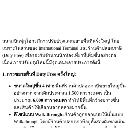
สนามบินฟุกุโอกะมีการปรับปรุงและขยายพื้นที่ครั้งใหญ่ โดย
เฉพาะในส่วนของ International Terminal และร้านค้าปลอดภาษี
(Duty Free) เพื่อรองรับจำนวนนักท่องเที่ยวที่เพิ่มขึ้นอย่างต่อ
เนื่อง การปรับปรุงใหม่นี้มีจุดเด่นหลายประการดังนี้:
1. การขยายพื้นที่ Duty Free ครั้งใหญ่:
ขนาดใหญ่ขึ้น 4 เท่า:
พื้นที่ร้านค้าปลอดภาษีขยายใหญ่ขึ้น
อย่างมาก จากเดิมประมาณ 1,500 ตารางเมตร เป็น
ประมาณ
6,000 ตารางเมตร
ทำให้มีพื้นที่กว้างขวางขึ้น
และสินค้าให้เลือกหลากหลายมากขึ้น
ดีไซน์แบบ Walk-through:
ร้านค้าถูกออกแบบให้เป็นแบบ
Walk-through โดยมีร้านค้าปลอดภาษีอยู่ทั้งสองฝั่งของเส้น