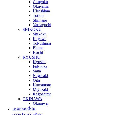
Chugoku
Okayama
Hiroshima
Tottori
Shimane
Yamaguchi
SHIKOKU
Shikoku
Kagawa
Tokushima
Ehime
Kochi
KYUSHU
Kyushu
Fukuoka
Saga
Nagasaki
Oita
Kumamoto
Miyazaki
Kagoshima
OKINAWA
Okinawa
เทศกาลญี่ปุ่น