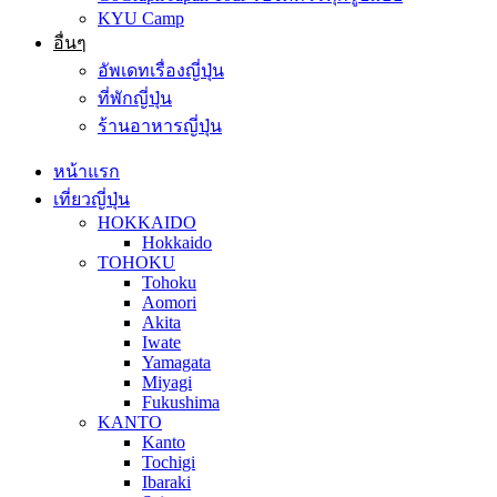
KYU Camp
อื่นๆ
อัพเดทเรื่องญี่ปุ่น
ที่พักญี่ปุ่น
ร้านอาหารญี่ปุ่น
หน้าแรก
เที่ยวญี่ปุ่น
HOKKAIDO
Hokkaido
TOHOKU
Tohoku
Aomori
Akita
Iwate
Yamagata
Miyagi
Fukushima
KANTO
Kanto
Tochigi
Ibaraki