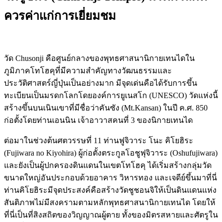
ควรค่าแก่การเยี่ยมชม
วัด Chusonji คือศูนย์กลางของพุทธศาสนานิกายเทนไดใน
ภูมิภาคโทโฮคุที่มีความสำคัญทางวัฒนธรรมและ
ประวัติศาสตร์ญี่ปุ่นเป็นอย่างมาก มีจุดเด่นคือได้รับการขึ้น
ทะเบียนเป็นมรดกโลกโดยองค์การยูเนสโก (UNESCO) วัดแห่งนี้
สร้างขึ้นบนเนินเขาที่มีชื่อว่าคันซัง (Mt.Kansan) ในปี ค.ศ. 850
ก่อตั้งโดยท่านเอนนิน เจ้าอาวาสคนที่ 3 ของนิกายเทนได
ต่อมาในช่วงต้นศตวรรษที่ 11 ท่านฟูจิวาระ โนะ คิโยฮิระ
(Fujiwara no Kiyohira) ผู้ก่อตั้งตระกูลโอชูฟุจิวาระ (Oshufujiwara)
และยังเป็นผู้ปกครองดินแดนในเขตโทโฮคุ ได้เริ่มสร้างกลุ่มวัด
ขนาดใหญ่อันประกอบด้วยอาคาร วิหารทอง และเจดีย์ขึ้นมาที่นี่
ท่านคิโยฮิระมีจุดประสงค์คือสร้างวัดชูชอนจิให้เป็นดินแดนแห่ง
สันติภาพไม่มีสงครามตามหลักพุทธศาสนานิกายเทนได โดยให้
ที่นี่เป็นที่สิงสถิตของวิญญาณผู้ตาย ทั้งของมิตรสหายและศัตรูใน