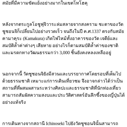
สมัยที่มีความขัดแย้งอย่างมากในเขตโทโฮคุ
หลังจากตระกูลโอชูฟุจิวาระล่มสลายจากสงคราม ชะตาของวัด
ชูชอนจิก็เปลี่ยนไปอย่างรวดเร็ว จนถึงในปี ค.ศ.1337 ตรงกับสมัย
คามาคุระ (Kamakura) เกิดไฟไหม้ทั้งอาคารของวัด เจดีย์และ
สมบัติล้ำค่าต่างๆ เสียหาย อย่างไรก็ตามสมบัติล้ำค่าของชาติ
และมรดกทางวัฒนธรรมกว่า 3,000 ชิ้นยังคงหลงเหลืออยู่
นอกจากนี้ วัดชูชอนจิยังมีสวนและบรรยากาศโดยรอบที่เต็มไป
ด้วยธรรมชาติ เหมาะแก่การเดินเที่ยวชม จึงอาจกล่าวได้ว่าเป็น
สถานที่ที่ผสมผสานระหว่างศิลปะและธรรมชาติที่นักท่องเที่ยว
สามารถสัมผัสความสงบและประวัติศาสตร์อันลึกซึ้งของญี่ปุ่นได้
อย่างแท้จริง
การเดินทางจากสถานี Ichinoseki ไปยังวัดชูชอนจินั้นสามารถ