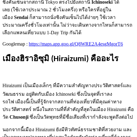
ชิงคันเซ็นจากสถานี Tokyo ตรงไปยังสถานี
Ichinoseki
ได้
เลย (ใช้เวลาประมาณ 2 ชั่วโมงครึ่ง) หรือใครที่อยู่ใน
เมือง
Sendai
ก็สามารถนั่งชิงคันเซ็นไปได้ง่ายๆ ใช้เวลา
ประมาณครึ่งชั่วโมงเท่านั้น ไม่ว่าจะเดินทางจากไหนก็สามารถ
เลือกแพลนเที่ยวแบบ 1-Day Trip กันได้
Googlemap :
https://maps.app.goo.gl/Q8WRE2A4esgMgorT6
เมืองฮิราอิซุมิ (Hiraizumi) คืออะไร
Hiraizumi เป็นเมืองเล็กๆ ที่มีความสำคัญทางประวัติศาสตร์และ
วัฒนธรรม อยู่ติดกับเมือง Ichinoseki ซึ่งเป็นจุดที่เราลง
รถไฟ เมืองนี้เป็นที่รู้จักจากสถานที่ท่องเที่ยวที่มีคุณค่าทาง
ประวัติศาสตร์ หนึ่งในสถานที่ที่สำคัญที่สุดในเมือง Hiraizumi คือ
วัด
Chusonji
ซึ่งเป็นวัดพุทธที่มีชื่อเสียงที่เรากำลังจะพูดถึงต่อไป
นอกจากนี้เมือง Hiraizumi ยังมีทิวทัศน์ธรรมชาติที่สวยงาม และ