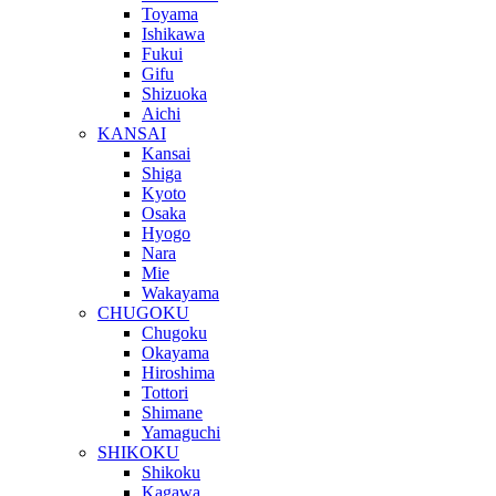
Toyama
Ishikawa
Fukui
Gifu
Shizuoka
Aichi
KANSAI
Kansai
Shiga
Kyoto
Osaka
Hyogo
Nara
Mie
Wakayama
CHUGOKU
Chugoku
Okayama
Hiroshima
Tottori
Shimane
Yamaguchi
SHIKOKU
Shikoku
Kagawa