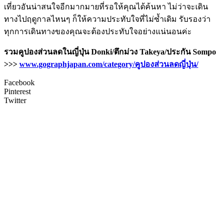
เที่ยวอันน่าสนใจอีกมากมายที่รอให้คุณได้ค้นหา ไม่ว่าจะเดิน
ทางไปฤดูกาลไหนๆ ก็ให้ความประทับใจที่ไม่ซ้ำเดิม รับรองว่า
ทุกการเดินทางของคุณจะต้องประทับใจอย่างแน่นอนค่ะ
รวมคูปองส่วนลดในญี่ปุ่น Donki/ตึกม่วง Takeya/ประกัน Sompo
>>>
www.gographjapan.com/category/คูปองส่วนลดญี่ปุ่น/
Facebook
Pinterest
Twitter