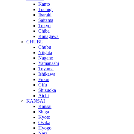
Kanto
Tochigi
Ibaraki
Saitama
Tokyo
Chiba
Kanagawa
CHUBU
Chubu
Niigata
Nagano
Yamanashi
Toyama
Ishikawa
Fukui
Gifu
Shizuoka
Aichi
KANSAI
Kansai
Shiga
Kyoto
Osaka
Hyogo
Nara