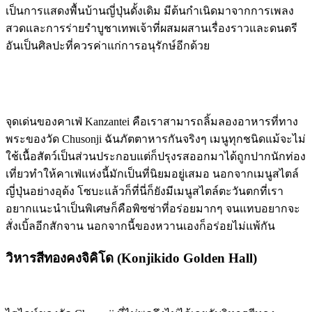
เป็นการแสดงพื้นบ้านญี่ปุ่นดั้งเดิม มีต้นกำเนิดมาจากการเพลง
สวดและการร่ายรำบูชาเทพเจ้าที่ผสมผสานเรื่องราวและดนตรี
อันเป็นศิลปะที่ควรค่าแก่การอนุรักษ์อีกด้วย
จุดเด่นของคาเฟ่ Kanzantei คือเราสามารถลิ้มลองอาหารที่ทาง
พระของวัด Chusonji ฉันภัตตาหารกันจริงๆ เมนูทุกชนิดแม้จะไม่
ใช้เนื้อสัตว์เป็นส่วนประกอบแต่ก็ปรุงรสออกมาได้ถูกปากนักท่อง
เที่ยวทำให้คาเฟ่แห่งนี้มักเป็นที่นิยมอยู่เสมอ นอกจากเมนูสไตล์
ญี่ปุ่นอย่างอุด้ง โซบะแล้วก็ที่นี่ก็ยังมีเมนูสไตล์ตะวันตกที่เรา
อยากแนะนำเป็นพิเศษก็คือพิซซ่าที่อร่อยมากๆ จนแทบอยากจะ
สั่งเบิ้ลอีกสักจาน นอกจากนี้ของหวานเองก็อร่อยไม่แพ้กัน
วิหารสีทองคงจิคิโด (Konjikido Golden Hall)