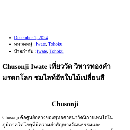
December 1, 2024
หมวดหมู่ :
Iwate
,
Tohoku
ป้ายกำกับ :
Iwate
,
Tohoku
Chusonji Iwate เที่ยววัด วิหารทองคำ
มรดกโลก ชมไลท์อัพใบไม้เปลี่ยนสี
Chusonji
Chusonji คือศูนย์กลางของพุทธศาสนาวัดนิกายเทนไดใน
ภูมิภาคโทโฮคุที่มีความสำคัญทางวัฒนธรรมและ