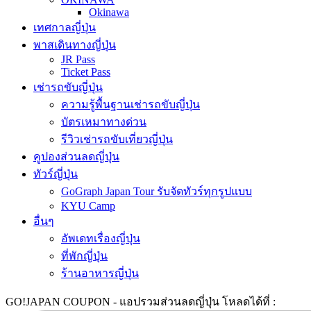
Okinawa
เทศกาลญี่ปุ่น
พาสเดินทางญี่ปุ่น
JR Pass
Ticket Pass
เช่ารถขับญี่ปุ่น
ความรู้พื้นฐานเช่ารถขับญี่ปุ่น
บัตรเหมาทางด่วน
รีวิวเช่ารถขับเที่ยวญี่ปุ่น
คูปองส่วนลดญี่ปุ่น
ทัวร์ญี่ปุ่น
GoGraph Japan Tour รับจัดทัวร์ทุกรูปแบบ
KYU Camp
อื่นๆ
อัพเดทเรื่องญี่ปุ่น
ที่พักญี่ปุ่น
ร้านอาหารญี่ปุ่น
GO!
JAPAN COUPON -
แอปรวมส่วนลดญี่ปุ่น ​
โหลดได้ที่ :