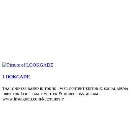
LOOKGADE
ᴛʜᴀɪ-ᴄʜɪɴᴇsᴇ ʙᴀsᴇᴅ ɪɴ тᴏᴋчᴏ l ᴡᴇʙ ᴄᴏɴᴛᴇɴᴛ ᴇᴅɪᴛᴏʀ & sᴏᴄɪᴀʟ ᴍᴇᴅɪᴀ
ᴅɪʀᴇᴄᴛᴏʀ l ғʀᴇᴇʟᴀɴᴄᴇ ᴡʀɪᴛᴇʀ & ᴍᴏᴅᴇʟ l ɪɴsᴛᴀɢʀᴀᴍ :
www.instagram.com/katerumrsn/