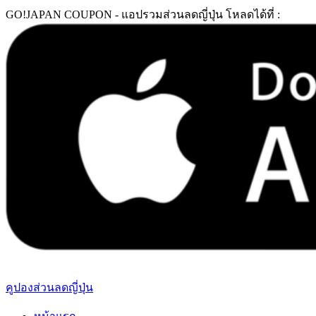
Skip
GO!
JAPAN COUPON -
แอปรวมส่วนลดญี่ปุ่น ​
โหลดได้ที่ :
to
content
คูปองส่วนลดญี่ปุ่น