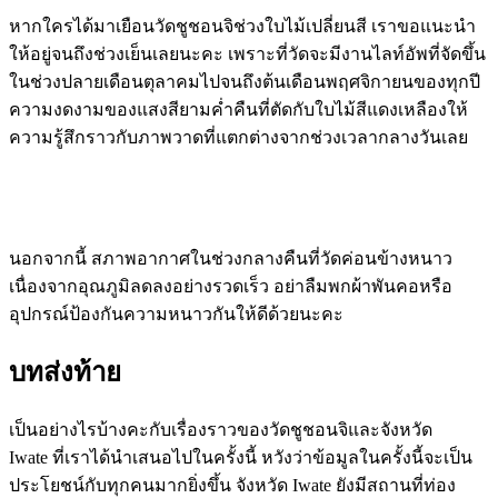
หากใครได้มาเยือนวัดชูชอนจิช่วงใบไม้เปลี่ยนสี เราขอแนะนำ
ให้อยู่จนถึงช่วงเย็นเลยนะคะ เพราะที่วัดจะมีงานไลท์อัพที่จัดขึ้น
ในช่วงปลายเดือนตุลาคมไปจนถึงต้นเดือนพฤศจิกายนของทุกปี
ความงดงามของแสงสียามค่ำคืนที่ตัดกับใบไม้สีแดงเหลืองให้
ความรู้สึกราวกับภาพวาดที่แตกต่างจากช่วงเวลากลางวันเลย
นอกจากนี้ สภาพอากาศในช่วงกลางคืนที่วัดค่อนข้างหนาว
เนื่องจากอุณภูมิลดลงอย่างรวดเร็ว อย่าลืมพกผ้าพันคอหรือ
อุปกรณ์ป้องกันความหนาวกันให้ดีด้วยนะคะ
บทส่งท้าย
เป็นอย่างไรบ้างคะกับเรื่องราวของวัดชูชอนจิและจังหวัด
Iwate ที่เราได้นำเสนอไปในครั้งนี้ หวังว่าข้อมูลในครั้งนี้จะเป็น
ประโยชน์กับทุกคนมากยิ่งขึ้น จังหวัด Iwate ยังมีสถานที่ท่อง