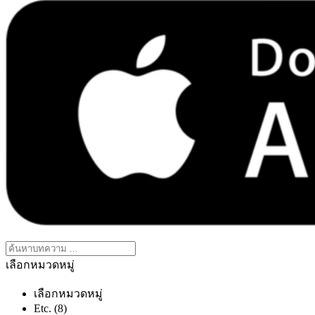
เลือกหมวดหมู่
เลือกหมวดหมู่
Etc. (8)