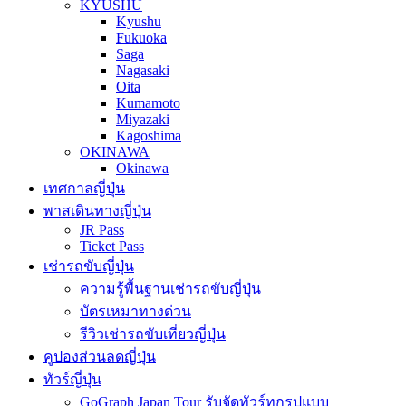
KYUSHU
Kyushu
Fukuoka
Saga
Nagasaki
Oita
Kumamoto
Miyazaki
Kagoshima
OKINAWA
Okinawa
เทศกาลญี่ปุ่น
พาสเดินทางญี่ปุ่น
JR Pass
Ticket Pass
เช่ารถขับญี่ปุ่น
ความรู้พื้นฐานเช่ารถขับญี่ปุ่น
บัตรเหมาทางด่วน
รีวิวเช่ารถขับเที่ยวญี่ปุ่น
คูปองส่วนลดญี่ปุ่น
ทัวร์ญี่ปุ่น
GoGraph Japan Tour รับจัดทัวร์ทุกรูปแบบ