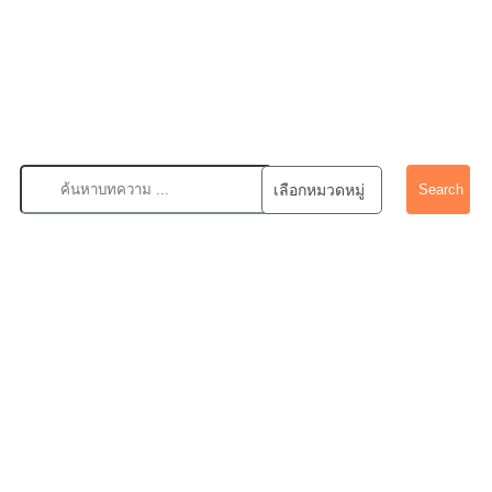
Search
เลือกหมวดหมู่