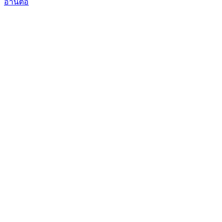
อ่านต่อ