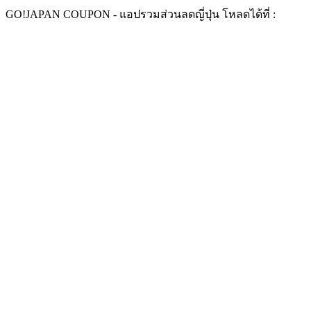
Skip
GO!
JAPAN COUPON -
แอปรวมส่วนลดญี่ปุ่น ​
โหลดได้ที่ :
to
content