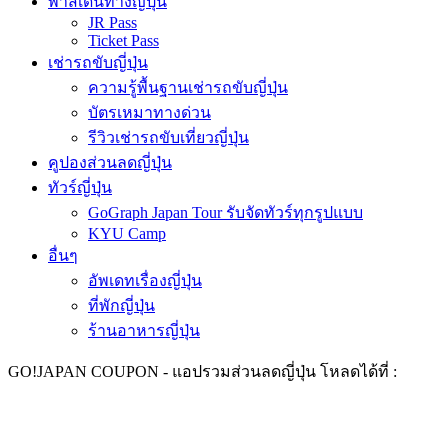
พาสเดินทางญี่ปุ่น
JR Pass
Ticket Pass
เช่ารถขับญี่ปุ่น
ความรู้พื้นฐานเช่ารถขับญี่ปุ่น
บัตรเหมาทางด่วน
รีวิวเช่ารถขับเที่ยวญี่ปุ่น
คูปองส่วนลดญี่ปุ่น
ทัวร์ญี่ปุ่น
GoGraph Japan Tour รับจัดทัวร์ทุกรูปแบบ
KYU Camp
อื่นๆ
อัพเดทเรื่องญี่ปุ่น
ที่พักญี่ปุ่น
ร้านอาหารญี่ปุ่น
GO!
JAPAN COUPON -
แอปรวมส่วนลดญี่ปุ่น ​
โหลดได้ที่ :