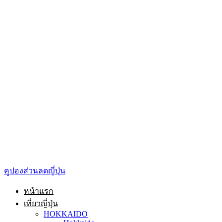
คูปองส่วนลดญี่ปุ่น
หน้าแรก
เที่ยวญี่ปุ่น
HOKKAIDO