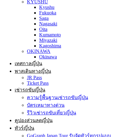
KYUSHU
Kyushu
Fukuoka
Saga
Nagasaki
Oita
Kumamoto
Miyazaki
Kagoshima
OKINAWA
Okinawa
เทศกาลญี่ปุ่น
พาสเดินทางญี่ปุ่น
JR Pass
Ticket Pass
เช่ารถขับญี่ปุ่น
ความรู้พื้นฐานเช่ารถขับญี่ปุ่น
บัตรเหมาทางด่วน
รีวิวเช่ารถขับเที่ยวญี่ปุ่น
คูปองส่วนลดญี่ปุ่น
ทัวร์ญี่ปุ่น
GoGraph Japan Tour รับจัดทัวร์ทุกรูปแบบ