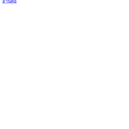
อ่านต่อ