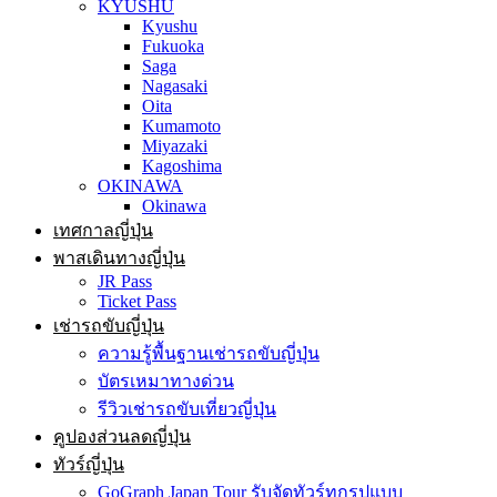
KYUSHU
Kyushu
Fukuoka
Saga
Nagasaki
Oita
Kumamoto
Miyazaki
Kagoshima
OKINAWA
Okinawa
เทศกาลญี่ปุ่น
พาสเดินทางญี่ปุ่น
JR Pass
Ticket Pass
เช่ารถขับญี่ปุ่น
ความรู้พื้นฐานเช่ารถขับญี่ปุ่น
บัตรเหมาทางด่วน
รีวิวเช่ารถขับเที่ยวญี่ปุ่น
คูปองส่วนลดญี่ปุ่น
ทัวร์ญี่ปุ่น
GoGraph Japan Tour รับจัดทัวร์ทุกรูปแบบ