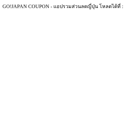
Skip
GO!
JAPAN COUPON -
แอปรวมส่วนลดญี่ปุ่น ​
โหลดได้ที่ :
to
content