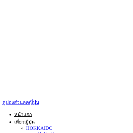
คูปองส่วนลดญี่ปุ่น
หน้าแรก
เที่ยวญี่ปุ่น
HOKKAIDO