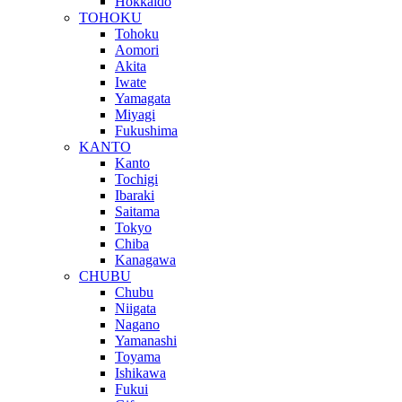
Hokkaido
TOHOKU
Tohoku
Aomori
Akita
Iwate
Yamagata
Miyagi
Fukushima
KANTO
Kanto
Tochigi
Ibaraki
Saitama
Tokyo
Chiba
Kanagawa
CHUBU
Chubu
Niigata
Nagano
Yamanashi
Toyama
Ishikawa
Fukui