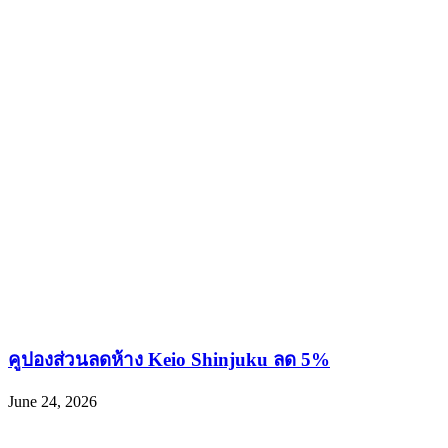
คูปองส่วนลดห้าง Keio Shinjuku ลด 5%
June 24, 2026