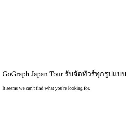
GoGraph Japan Tour รับจัดทัวร์ทุกรูปแบบ
It seems we can't find what you're looking for.