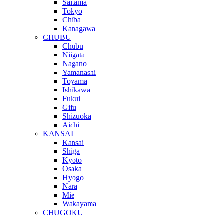
Saitama
Tokyo
Chiba
Kanagawa
CHUBU
Chubu
Niigata
Nagano
Yamanashi
Toyama
Ishikawa
Fukui
Gifu
Shizuoka
Aichi
KANSAI
Kansai
Shiga
Kyoto
Osaka
Hyogo
Nara
Mie
Wakayama
CHUGOKU