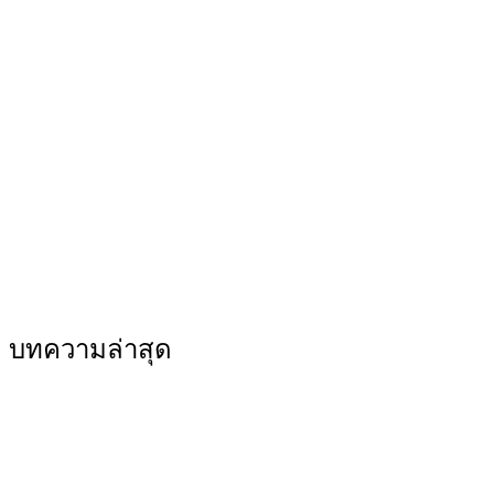
บทความล่าสุด