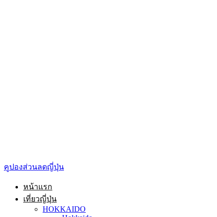
คูปองส่วนลดญี่ปุ่น
หน้าแรก
เที่ยวญี่ปุ่น
HOKKAIDO