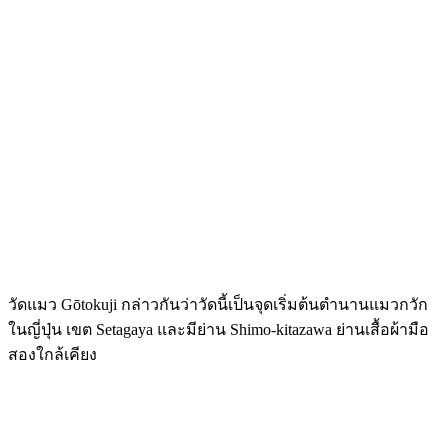
วัดแมว Gōtokuji กล่าวกันว่าวัดนี้เป็นจุดเริ่มต้นตำนานแมวกวัก
ในญี่ปุ่น เขต Setagaya และมีย่าน Shimo-kitazawa ย่านเสื้อผ้ามือ
สองใกล้เคียง