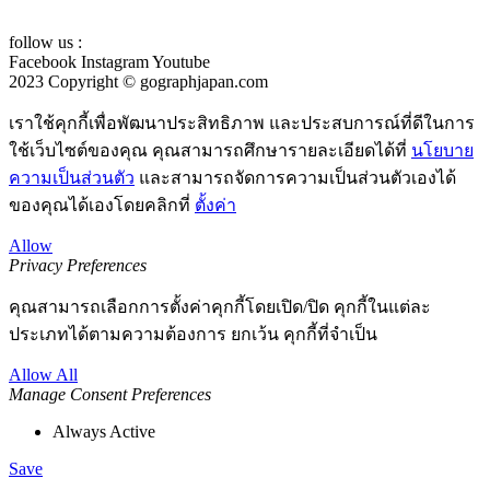
follow us :
Facebook
Instagram
Youtube
2023 Copyright © gographjapan.com
เราใช้คุกกี้เพื่อพัฒนาประสิทธิภาพ และประสบการณ์ที่ดีในการ
ใช้เว็บไซต์ของคุณ คุณสามารถศึกษารายละเอียดได้ที่
นโยบาย
ความเป็นส่วนตัว
และสามารถจัดการความเป็นส่วนตัวเองได้
ของคุณได้เองโดยคลิกที่
ตั้งค่า
Allow
Privacy Preferences
คุณสามารถเลือกการตั้งค่าคุกกี้โดยเปิด/ปิด คุกกี้ในแต่ละ
ประเภทได้ตามความต้องการ ยกเว้น คุกกี้ที่จำเป็น
Allow All
Manage Consent Preferences
Always Active
Save