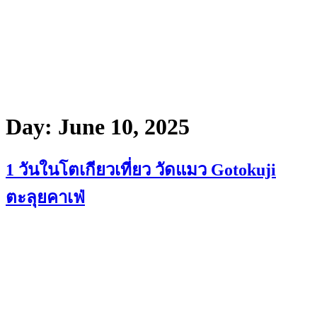
Day:
June 10, 2025
1 วันในโตเกียวเที่ยว วัดแมว Gotokuji
ตะลุยคาเฟ่