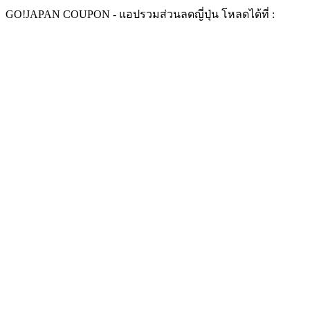
Skip
GO!
JAPAN COUPON -
แอปรวมส่วนลดญี่ปุ่น ​
โหลดได้ที่ :
to
content