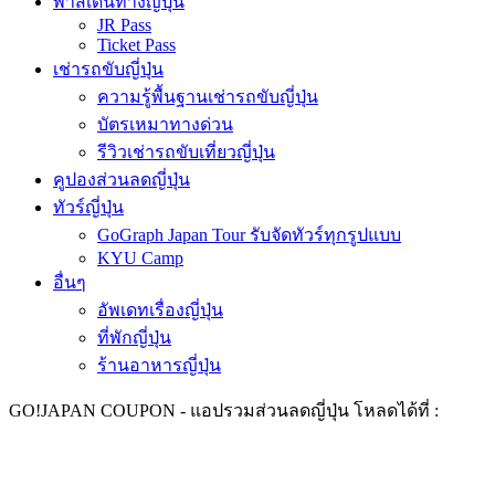
พาสเดินทางญี่ปุ่น
JR Pass
Ticket Pass
เช่ารถขับญี่ปุ่น
ความรู้พื้นฐานเช่ารถขับญี่ปุ่น
บัตรเหมาทางด่วน
รีวิวเช่ารถขับเที่ยวญี่ปุ่น
คูปองส่วนลดญี่ปุ่น
ทัวร์ญี่ปุ่น
GoGraph Japan Tour รับจัดทัวร์ทุกรูปแบบ
KYU Camp
อื่นๆ
อัพเดทเรื่องญี่ปุ่น
ที่พักญี่ปุ่น
ร้านอาหารญี่ปุ่น
GO!
JAPAN COUPON -
แอปรวมส่วนลดญี่ปุ่น ​
โหลดได้ที่ :