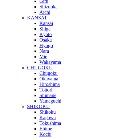
Gifu
Shizuoka
Aichi
KANSAI
Kansai
Shiga
Kyoto
Osaka
Hyogo
Nara
Mie
Wakayama
CHUGOKU
Chugoku
Okayama
Hiroshima
Tottori
Shimane
Yamaguchi
SHIKOKU
Shikoku
Kagawa
Tokushima
Ehime
Kochi