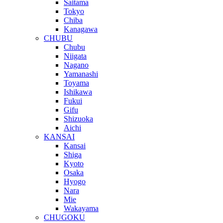
Saitama
Tokyo
Chiba
Kanagawa
CHUBU
Chubu
Niigata
Nagano
Yamanashi
Toyama
Ishikawa
Fukui
Gifu
Shizuoka
Aichi
KANSAI
Kansai
Shiga
Kyoto
Osaka
Hyogo
Nara
Mie
Wakayama
CHUGOKU