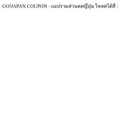
Skip
GO!
JAPAN COUPON -
แอปรวมส่วนลดญี่ปุ่น ​
โหลดได้ที่ :
to
content