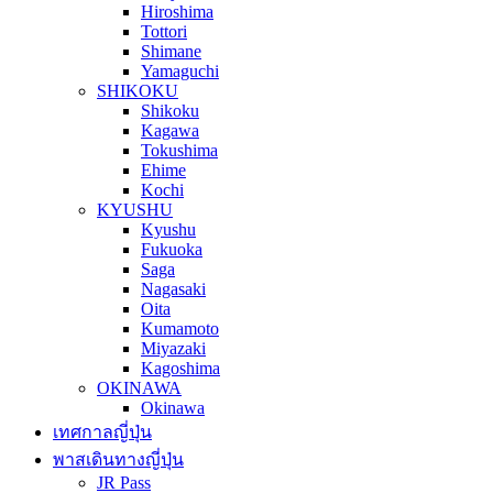
Hiroshima
Tottori
Shimane
Yamaguchi
SHIKOKU
Shikoku
Kagawa
Tokushima
Ehime
Kochi
KYUSHU
Kyushu
Fukuoka
Saga
Nagasaki
Oita
Kumamoto
Miyazaki
Kagoshima
OKINAWA
Okinawa
เทศกาลญี่ปุ่น
พาสเดินทางญี่ปุ่น
JR Pass