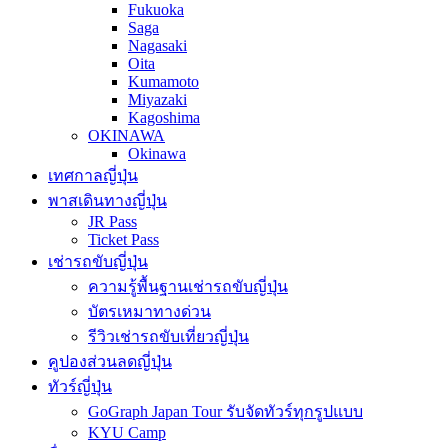
Fukuoka
Saga
Nagasaki
Oita
Kumamoto
Miyazaki
Kagoshima
OKINAWA
Okinawa
เทศกาลญี่ปุ่น
พาสเดินทางญี่ปุ่น
JR Pass
Ticket Pass
เช่ารถขับญี่ปุ่น
ความรู้พื้นฐานเช่ารถขับญี่ปุ่น
บัตรเหมาทางด่วน
รีวิวเช่ารถขับเที่ยวญี่ปุ่น
คูปองส่วนลดญี่ปุ่น
ทัวร์ญี่ปุ่น
GoGraph Japan Tour รับจัดทัวร์ทุกรูปแบบ
KYU Camp