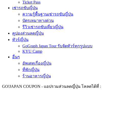
Ticket Pass
เช่ารถขับญี่ปุ่น
ความรู้พื้นฐานเช่ารถขับญี่ปุ่น
บัตรเหมาทางด่วน
รีวิวเช่ารถขับเที่ยวญี่ปุ่น
คูปองส่วนลดญี่ปุ่น
ทัวร์ญี่ปุ่น
GoGraph Japan Tour รับจัดทัวร์ทุกรูปแบบ
KYU Camp
อื่นๆ
อัพเดทเรื่องญี่ปุ่น
ที่พักญี่ปุ่น
ร้านอาหารญี่ปุ่น
GO!
JAPAN COUPON -
แอปรวมส่วนลดญี่ปุ่น ​
โหลดได้ที่ :