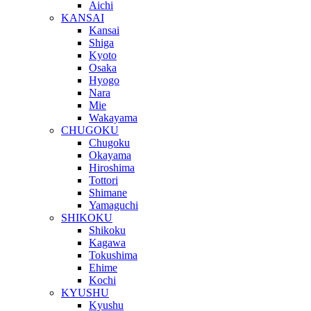
Aichi
KANSAI
Kansai
Shiga
Kyoto
Osaka
Hyogo
Nara
Mie
Wakayama
CHUGOKU
Chugoku
Okayama
Hiroshima
Tottori
Shimane
Yamaguchi
SHIKOKU
Shikoku
Kagawa
Tokushima
Ehime
Kochi
KYUSHU
Kyushu