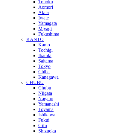
Tohoku
Aomori
Akita
Iwate
Yamagata
Miyagi
Fukushima
KANTO
Kanto
Tochigi
Ibaraki
Saitama
Tokyo
Chiba
Kanagawa
CHUBU
Chubu
Niigata
Nagano
Yamanashi
Toyama
Ishikawa
Fukui
Gifu
Shizuoka