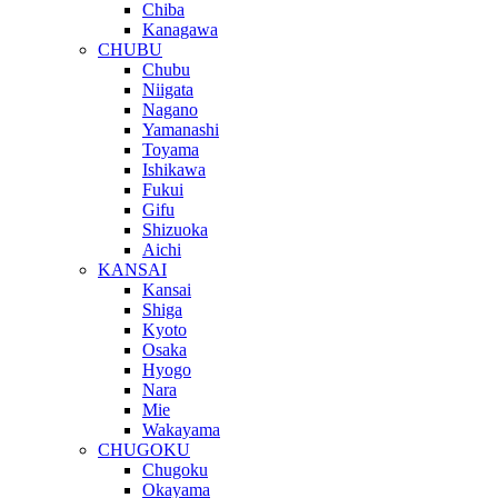
Chiba
Kanagawa
CHUBU
Chubu
Niigata
Nagano
Yamanashi
Toyama
Ishikawa
Fukui
Gifu
Shizuoka
Aichi
KANSAI
Kansai
Shiga
Kyoto
Osaka
Hyogo
Nara
Mie
Wakayama
CHUGOKU
Chugoku
Okayama