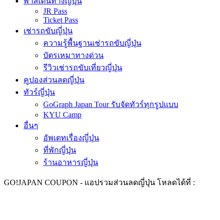
พาสเดินทางญี่ปุ่น
JR Pass
Ticket Pass
เช่ารถขับญี่ปุ่น
ความรู้พื้นฐานเช่ารถขับญี่ปุ่น
บัตรเหมาทางด่วน
รีวิวเช่ารถขับเที่ยวญี่ปุ่น
คูปองส่วนลดญี่ปุ่น
ทัวร์ญี่ปุ่น
GoGraph Japan Tour รับจัดทัวร์ทุกรูปแบบ
KYU Camp
อื่นๆ
อัพเดทเรื่องญี่ปุ่น
ที่พักญี่ปุ่น
ร้านอาหารญี่ปุ่น
GO!
JAPAN COUPON -
แอปรวมส่วนลดญี่ปุ่น ​
โหลดได้ที่ :