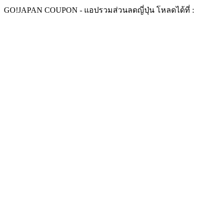
Skip
GO!
JAPAN COUPON -
แอปรวมส่วนลดญี่ปุ่น ​
โหลดได้ที่ :
to
content