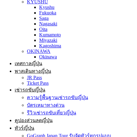
KYUSHU
Kyushu
Fukuoka
Saga
Nagasaki
Oita
Kumamoto
Miyazaki
Kagoshima
OKINAWA
Okinawa
เทศกาลญี่ปุ่น
พาสเดินทางญี่ปุ่น
JR Pass
Ticket Pass
เช่ารถขับญี่ปุ่น
ความรู้พื้นฐานเช่ารถขับญี่ปุ่น
บัตรเหมาทางด่วน
รีวิวเช่ารถขับเที่ยวญี่ปุ่น
คูปองส่วนลดญี่ปุ่น
ทัวร์ญี่ปุ่น
GoGraph Japan Tour รับจัดทัวร์ทุกรูปแบบ