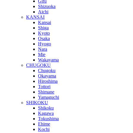
Gifu
Shizuoka
Aichi
KANSAI
Kansai
Shiga
Kyoto
Osaka
Hyogo
Nara
Mie
Wakayama
CHUGOKU
Chugoku
Okayama
Hiroshima
Tottori
Shimane
Yamaguchi
SHIKOKU
Shikoku
Kagawa
Tokushima
Ehime
Kochi