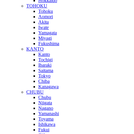
Hokkaido
TOHOKU
Tohoku
Aomori
Akita
Iwate
Yamagata
Miyagi
Fukushima
KANTO
Kanto
Tochigi
Ibaraki
Saitama
Tokyo
Chiba
Kanagawa
CHUBU
Chubu
Niigata
Nagano
Yamanashi
Toyama
Ishikawa
Fukui