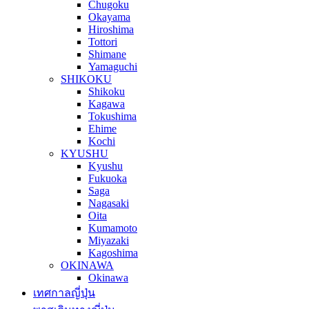
Chugoku
Okayama
Hiroshima
Tottori
Shimane
Yamaguchi
SHIKOKU
Shikoku
Kagawa
Tokushima
Ehime
Kochi
KYUSHU
Kyushu
Fukuoka
Saga
Nagasaki
Oita
Kumamoto
Miyazaki
Kagoshima
OKINAWA
Okinawa
เทศกาลญี่ปุ่น