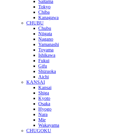
Saitama
Tokyo
Chiba
Kanagawa
CHUBU
Chubu
Niigata
Nagano
Yamanashi
Toyama
Ishikawa
Fukui
Gifu
Shizuoka
Aichi
KANSAI
Kansai
Shiga
Kyoto
Osaka
Hyogo
Nara
Mie
Wakayama
CHUGOKU