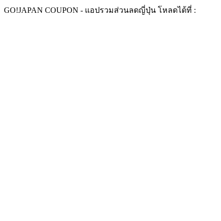
Skip
GO!
JAPAN COUPON -
แอปรวมส่วนลดญี่ปุ่น ​
โหลดได้ที่ :
to
content