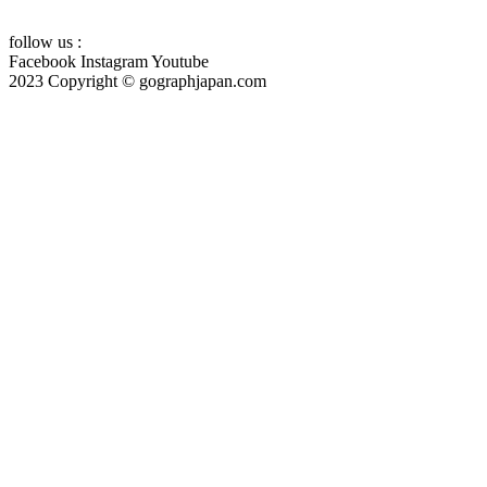
follow us :
Facebook
Instagram
Youtube
2023 Copyright © gographjapan.com