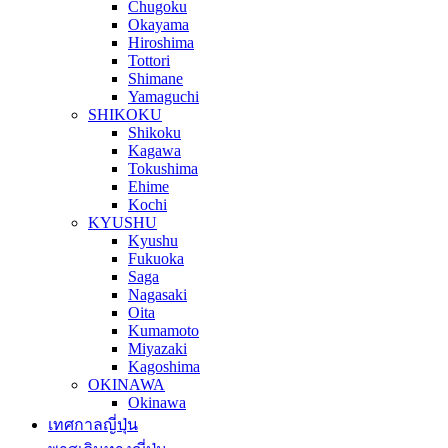
Chugoku
Okayama
Hiroshima
Tottori
Shimane
Yamaguchi
SHIKOKU
Shikoku
Kagawa
Tokushima
Ehime
Kochi
KYUSHU
Kyushu
Fukuoka
Saga
Nagasaki
Oita
Kumamoto
Miyazaki
Kagoshima
OKINAWA
Okinawa
เทศกาลญี่ปุ่น