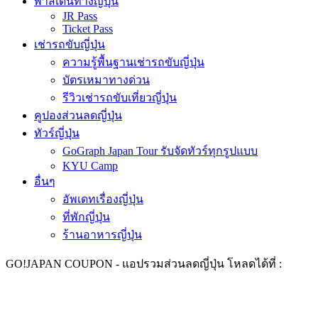
พาสเดินทางญี่ปุ่น
JR Pass
Ticket Pass
เช่ารถขับญี่ปุ่น
ความรู้พื้นฐานเช่ารถขับญี่ปุ่น
บัตรเหมาทางด่วน
รีวิวเช่ารถขับเที่ยวญี่ปุ่น
คูปองส่วนลดญี่ปุ่น
ทัวร์ญี่ปุ่น
GoGraph Japan Tour รับจัดทัวร์ทุกรูปแบบ
KYU Camp
อื่นๆ
อัพเดทเรื่องญี่ปุ่น
ที่พักญี่ปุ่น
ร้านอาหารญี่ปุ่น
GO!
JAPAN COUPON -
แอปรวมส่วนลดญี่ปุ่น ​
โหลดได้ที่ :