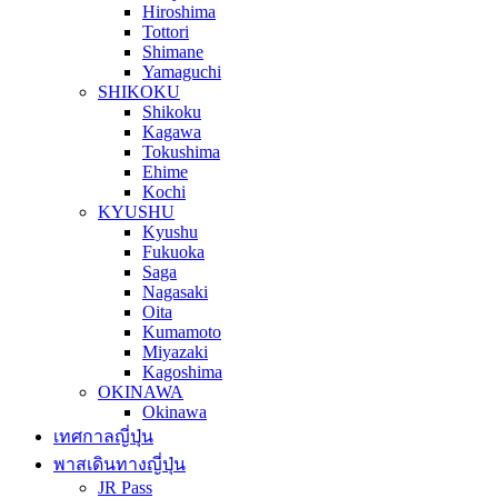
Hiroshima
Tottori
Shimane
Yamaguchi
SHIKOKU
Shikoku
Kagawa
Tokushima
Ehime
Kochi
KYUSHU
Kyushu
Fukuoka
Saga
Nagasaki
Oita
Kumamoto
Miyazaki
Kagoshima
OKINAWA
Okinawa
เทศกาลญี่ปุ่น
พาสเดินทางญี่ปุ่น
JR Pass