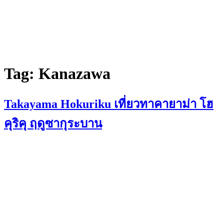
Tag:
Kanazawa
Takayama Hokuriku เที่ยวทาคายาม่า โฮ
คุริคุ ฤดูซากุระบาน