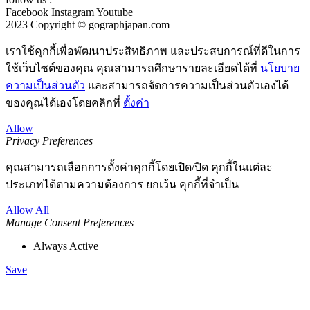
Facebook
Instagram
Youtube
2023 Copyright © gographjapan.com
เราใช้คุกกี้เพื่อพัฒนาประสิทธิภาพ และประสบการณ์ที่ดีในการ
ใช้เว็บไซต์ของคุณ คุณสามารถศึกษารายละเอียดได้ที่
นโยบาย
ความเป็นส่วนตัว
และสามารถจัดการความเป็นส่วนตัวเองได้
ของคุณได้เองโดยคลิกที่
ตั้งค่า
Allow
Privacy Preferences
คุณสามารถเลือกการตั้งค่าคุกกี้โดยเปิด/ปิด คุกกี้ในแต่ละ
ประเภทได้ตามความต้องการ ยกเว้น คุกกี้ที่จำเป็น
Allow All
Manage Consent Preferences
Always Active
Save