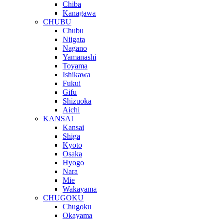
Chiba
Kanagawa
CHUBU
Chubu
Niigata
Nagano
Yamanashi
Toyama
Ishikawa
Fukui
Gifu
Shizuoka
Aichi
KANSAI
Kansai
Shiga
Kyoto
Osaka
Hyogo
Nara
Mie
Wakayama
CHUGOKU
Chugoku
Okayama