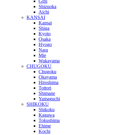
Gifu
Shizuoka
Aichi
KANSAI
Kansai
Shiga
Kyoto
Osaka
Hyogo
Nara
Mie
Wakayama
CHUGOKU
Chugoku
Okayama
Hiroshima
Tottori
Shimane
Yamaguchi
SHIKOKU
Shikoku
Kagawa
Tokushima
Ehime
Kochi