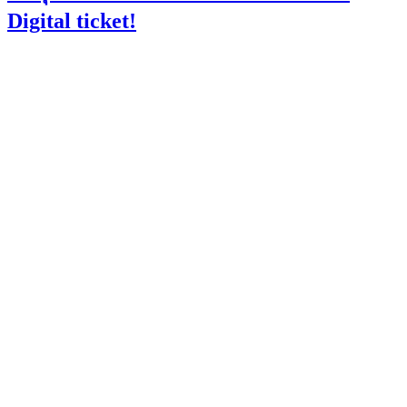
Digital ticket!