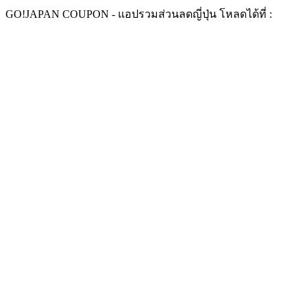
Skip
GO!
JAPAN COUPON -
แอปรวมส่วนลดญี่ปุ่น ​
โหลดได้ที่ :
to
content