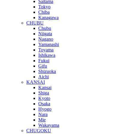
Saitama
Tokyo
Chiba
Kanagawa
CHUBU
Chubu
Niigata
Nagano
Yamanashi
Toyama
Ishikawa
Fukui
Gifu
Shizuoka
Aichi
KANSAI
Kansai
Shiga
Kyoto
Osaka
Hyogo
Nara
Mie
Wakayama
CHUGOKU