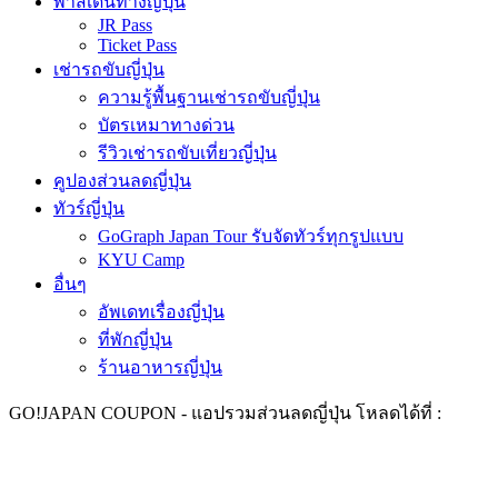
พาสเดินทางญี่ปุ่น
JR Pass
Ticket Pass
เช่ารถขับญี่ปุ่น
ความรู้พื้นฐานเช่ารถขับญี่ปุ่น
บัตรเหมาทางด่วน
รีวิวเช่ารถขับเที่ยวญี่ปุ่น
คูปองส่วนลดญี่ปุ่น
ทัวร์ญี่ปุ่น
GoGraph Japan Tour รับจัดทัวร์ทุกรูปแบบ
KYU Camp
อื่นๆ
อัพเดทเรื่องญี่ปุ่น
ที่พักญี่ปุ่น
ร้านอาหารญี่ปุ่น
GO!
JAPAN COUPON -
แอปรวมส่วนลดญี่ปุ่น ​
โหลดได้ที่ :