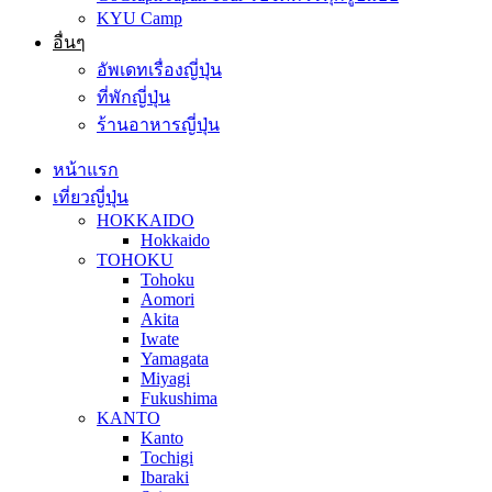
KYU Camp
อื่นๆ
อัพเดทเรื่องญี่ปุ่น
ที่พักญี่ปุ่น
ร้านอาหารญี่ปุ่น
หน้าแรก
เที่ยวญี่ปุ่น
HOKKAIDO
Hokkaido
TOHOKU
Tohoku
Aomori
Akita
Iwate
Yamagata
Miyagi
Fukushima
KANTO
Kanto
Tochigi
Ibaraki