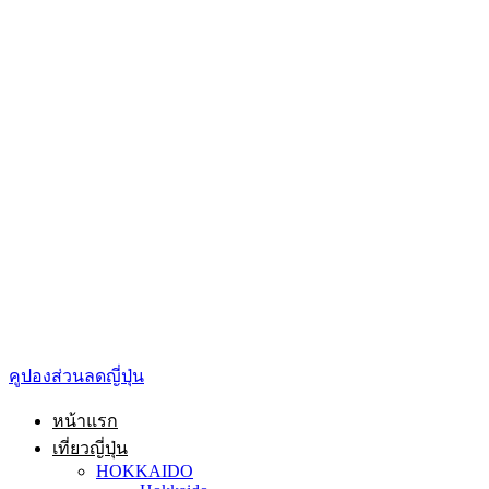
คูปองส่วนลดญี่ปุ่น
หน้าแรก
เที่ยวญี่ปุ่น
HOKKAIDO