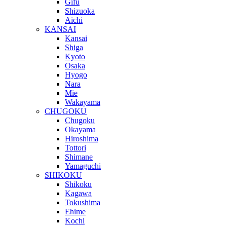
Gifu
Shizuoka
Aichi
KANSAI
Kansai
Shiga
Kyoto
Osaka
Hyogo
Nara
Mie
Wakayama
CHUGOKU
Chugoku
Okayama
Hiroshima
Tottori
Shimane
Yamaguchi
SHIKOKU
Shikoku
Kagawa
Tokushima
Ehime
Kochi