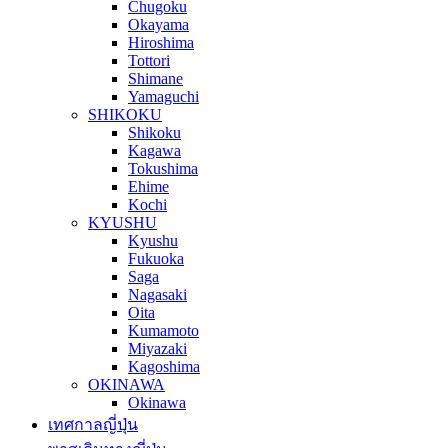
Chugoku
Okayama
Hiroshima
Tottori
Shimane
Yamaguchi
SHIKOKU
Shikoku
Kagawa
Tokushima
Ehime
Kochi
KYUSHU
Kyushu
Fukuoka
Saga
Nagasaki
Oita
Kumamoto
Miyazaki
Kagoshima
OKINAWA
Okinawa
เทศกาลญี่ปุ่น