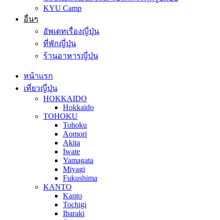
KYU Camp
อื่นๆ
อัพเดทเรื่องญี่ปุ่น
ที่พักญี่ปุ่น
ร้านอาหารญี่ปุ่น
หน้าแรก
เที่ยวญี่ปุ่น
HOKKAIDO
Hokkaido
TOHOKU
Tohoku
Aomori
Akita
Iwate
Yamagata
Miyagi
Fukushima
KANTO
Kanto
Tochigi
Ibaraki