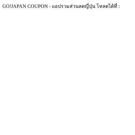
Skip
GO!
JAPAN COUPON -
แอปรวมส่วนลดญี่ปุ่น ​
โหลดได้ที่ :
to
content