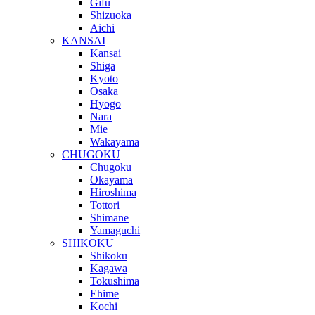
Gifu
Shizuoka
Aichi
KANSAI
Kansai
Shiga
Kyoto
Osaka
Hyogo
Nara
Mie
Wakayama
CHUGOKU
Chugoku
Okayama
Hiroshima
Tottori
Shimane
Yamaguchi
SHIKOKU
Shikoku
Kagawa
Tokushima
Ehime
Kochi