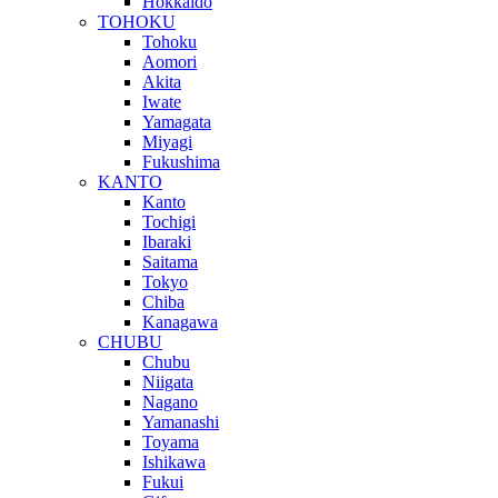
Hokkaido
TOHOKU
Tohoku
Aomori
Akita
Iwate
Yamagata
Miyagi
Fukushima
KANTO
Kanto
Tochigi
Ibaraki
Saitama
Tokyo
Chiba
Kanagawa
CHUBU
Chubu
Niigata
Nagano
Yamanashi
Toyama
Ishikawa
Fukui