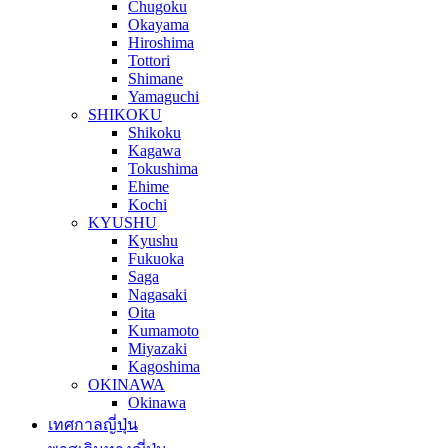
Chugoku
Okayama
Hiroshima
Tottori
Shimane
Yamaguchi
SHIKOKU
Shikoku
Kagawa
Tokushima
Ehime
Kochi
KYUSHU
Kyushu
Fukuoka
Saga
Nagasaki
Oita
Kumamoto
Miyazaki
Kagoshima
OKINAWA
Okinawa
เทศกาลญี่ปุ่น