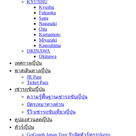
KYUSHU
Kyushu
Fukuoka
Saga
Nagasaki
Oita
Kumamoto
Miyazaki
Kagoshima
OKINAWA
Okinawa
เทศกาลญี่ปุ่น
พาสเดินทางญี่ปุ่น
JR Pass
Ticket Pass
เช่ารถขับญี่ปุ่น
ความรู้พื้นฐานเช่ารถขับญี่ปุ่น
บัตรเหมาทางด่วน
รีวิวเช่ารถขับเที่ยวญี่ปุ่น
คูปองส่วนลดญี่ปุ่น
ทัวร์ญี่ปุ่น
GoGraph Japan Tour รับจัดทัวร์ทุกรูปแบบ