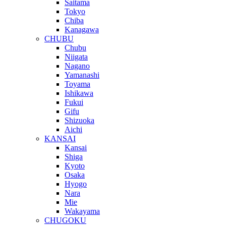
Saitama
Tokyo
Chiba
Kanagawa
CHUBU
Chubu
Niigata
Nagano
Yamanashi
Toyama
Ishikawa
Fukui
Gifu
Shizuoka
Aichi
KANSAI
Kansai
Shiga
Kyoto
Osaka
Hyogo
Nara
Mie
Wakayama
CHUGOKU