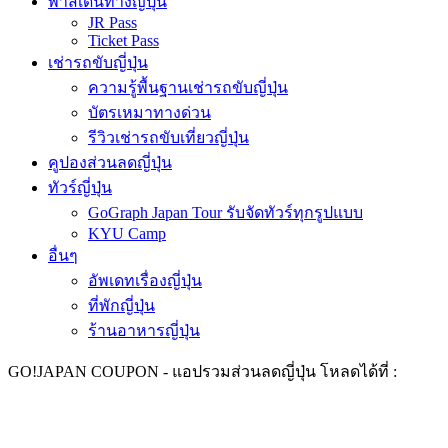
พาสเดินทางญี่ปุ่น
JR Pass
Ticket Pass
เช่ารถขับญี่ปุ่น
ความรู้พื้นฐานเช่ารถขับญี่ปุ่น
บัตรเหมาทางด่วน
รีวิวเช่ารถขับเที่ยวญี่ปุ่น
คูปองส่วนลดญี่ปุ่น
ทัวร์ญี่ปุ่น
GoGraph Japan Tour รับจัดทัวร์ทุกรูปแบบ
KYU Camp
อื่นๆ
อัพเดทเรื่องญี่ปุ่น
ที่พักญี่ปุ่น
ร้านอาหารญี่ปุ่น
GO!
JAPAN COUPON -
แอปรวมส่วนลดญี่ปุ่น ​
โหลดได้ที่ :